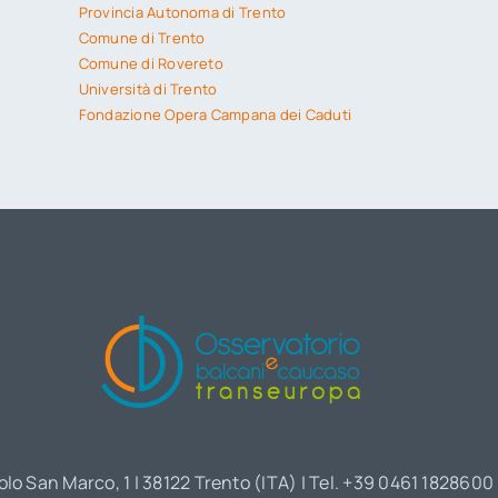
Provincia Autonoma di Trento
Comune di Trento
Comune di Rovereto
Università di Trento
Fondazione Opera Campana dei Caduti
olo San Marco, 1 | 38122 Trento (ITA) | Tel. +39 0461 1828600