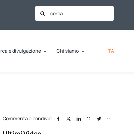
Cerca
per:
ITA
rca e divulgazione
Chi siamo
Commenta e condividi
Ultimi Video