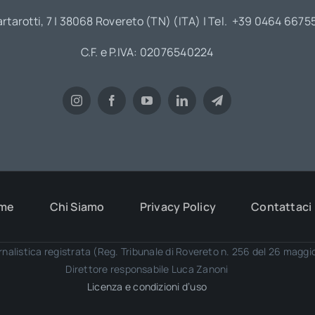
artarotti, 7 | 38068 Rovereto (TN) (ITA) | Tel. +39 0464 6675
C.F. e P.IVA: 02076540224
me
Chi Siamo
Privacy Policy
Contattaci
rnalistica registrata (Reg. Tribunale di Rovereto n. 256 del 26 magg
Direttore responsabile Luca Zanoni
Licenza e condizioni d’uso