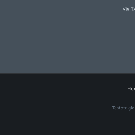
Via T
Ho
Testata gio