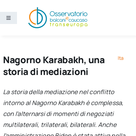
Salta
al
contenuto
Toggle
Navigation
Aree
Temi
Nagorno Karabakh, una
Ita
storia di mediazioni
Ricerca e divulgazione
La storia della mediazione nel conflitto
Sezioni
intorno al Nagorno Karabakh è complessa,
con l’alternarsi di momenti di negoziati
Chi siamo
multilaterali, trilaterali, bilaterali. Anche
Cerca
l’amministrazione Biden è stata attiva nella