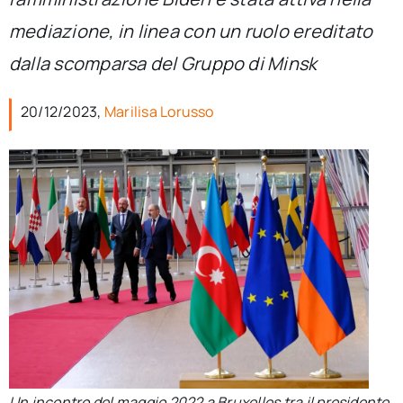
per:
mediazione, in linea con un ruolo ereditato
Newsletter
dalla scomparsa del Gruppo di Minsk
20/12/2023,
Marilisa Lorusso
Ita
Un incontro del maggio 2022 a Bruxelles tra il presidente