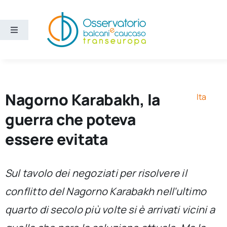
Salta
al
contenuto
Toggle
Navigation
Aree
Temi
Nagorno Karabakh, la
Ita
guerra che poteva
Ricerca e divulgazione
essere evitata
Sezioni
Sul tavolo dei negoziati per risolvere il
conflitto del Nagorno Karabakh nell’ultimo
Chi siamo
quarto di secolo più volte si è arrivati vicini a
Cerca