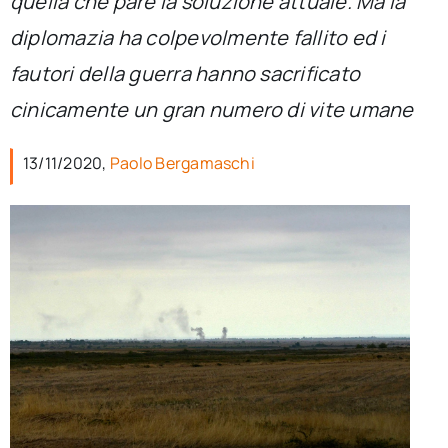
quella che pare la soluzione attuale. Ma la
per:
diplomazia ha colpevolmente fallito ed i
Newsletter
fautori della guerra hanno sacrificato
cinicamente un gran numero di vite umane
Ita
13/11/2020,
Paolo Bergamaschi