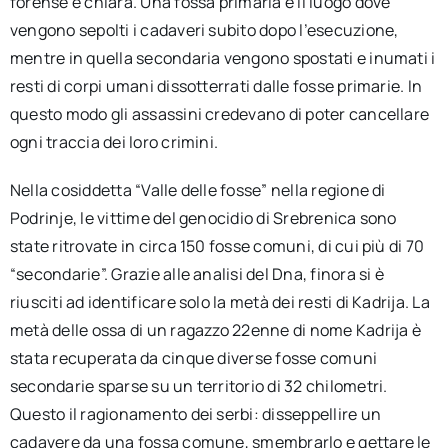
forense è chiara. Una fossa primaria è il luogo dove
vengono sepolti i cadaveri subito dopo l’esecuzione,
mentre in quella secondaria vengono spostati e inumati i
resti di corpi umani dissotterrati dalle fosse primarie. In
questo modo gli assassini credevano di poter cancellare
ogni traccia dei loro crimini.
Nella cosiddetta “Valle delle fosse” nella regione di
Podrinje, le vittime del genocidio di Srebrenica sono
state ritrovate in circa 150 fosse comuni, di cui più di 70
“secondarie”. Grazie alle analisi del Dna, finora si è
riusciti ad identificare solo la metà dei resti di Kadrija. La
metà delle ossa di un ragazzo 22enne di nome Kadrija è
stata recuperata da cinque diverse fosse comuni
secondarie sparse su un territorio di 32 chilometri.
Questo il ragionamento dei serbi: disseppellire un
cadavere da una fossa comune, smembrarlo e gettare le