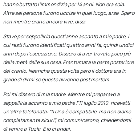
hanno buttato l’immondizia per 14 anni. Non era sola.
Altre sei persone furono uccise in quel luogo, arse. Spero
non mentre erano ancora vive, dissi.
Stavo per seppellirla quest’anno accanto a mio padre, i
cui resti furono identificati quattro anni fa, quindi undici
anni dopo l’esecuzione. Dissero di aver trovato poco più
della metà delle sue ossa. Frantumata la parte posteriore
del cranio. Neanche questa volta però il dottore era in
grado di dirmi se questo avvenne post mortem.
Poi mi dissero di mia madre. Mentre mi preparavo a
seppellirla accanto a mio padre l’11 luglio 2010, ricevetti
un’altra telefonata: “Il Dna è compatibile, ma non siamo
completamente sicuri”, mi comunicarono, chiedendomi
di venire a Tuzla. E io ci andai.