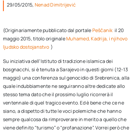
per:
29/05/2015,
Nenad Dimitrijević
Newsletter
(Originariamente pubblicato dal portale
Peščanik
il 20
maggio 2015, titolo originale
Muhamed, Kadrija, i njihovo
Ita
ljudsko dostojanstvo
)
Su iniziativa dell’Istituto di tradizione islamica dei
bosgnacchi, si è tenuta a Sarajevo in questi giorni (12-13
maggio) una conferenza sul genocidio di Srebrenica, alla
quale indubbiamente ne seguiranno altre dedicate allo
stesso tema dato che il prossimo luglio ricorrerà il
ventennale di quel tragico evento. Ed è bene che ce ne
siano, a dispetto di tutte le voci polemiche che hanno
sempre qualcosa da rimproverare in merito a quello che
viene definito "turismo” o “profanazione”. Vorrei però che