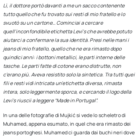
Lì, il dottore portò davanti a me un sacco contenente
tutto quello che fu trovato sui resti di mio fratello e lo
svuotò su un cartone… Cominciai a cercare
quell’inconfondibile etichetta Levi’s che avrebbe potuto
aiutarci a confermare la sua identità. Presi nelle mani i
jeans di mio fratello, quello che ne era rimasto dopo
quindici anni: i bottoni metallici, le parti interne delle
tasche. Le parti fatte di cotone erano distrutte, non
c’erano più. Aveva resistito solo la sintetica. Tra tutti quei
fili e resti vidi intricata un’etichetta diversa, rimasta
intera, solo leggermente sporca, e cercando il logo della
Levi’s riuscii a leggere “Made in Portugal”.
In una delle fotografie di Mujkić si vede lo scheletro di
Muhamed, appena esumato, in quel che era rimasto dei
jeans portoghesi. Muhamed ci guarda dai buchi neri dove