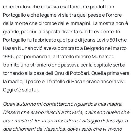
chiedendosi che cosa sia esattamente prodotto in
Portogallo e che legame vi sia tra quel paese e l’orrore
della morte che dirompe dalle immagini. La mostra non è
grande, per cui la risposta diventa subito evidente. In
Portogallo fu fabbricato quel paio di jeans Levi’s 501 che
Hasan Nuhanović aveva comprato a Belgrado nel marzo
1995, per poi mandarli al fratello minore Muhamed
tramite uno straniero che passava per la capitale serba
tornando alla base dell’Onu di Potočari. Quella primavera
la madre, il padre e il fratello di Hasan erano ancora vivi.
Oggi c’è solo lui.
Quell’autunno mi contattarono riguardo a mia madre.
Dissero che erano riusciti a trovarla, o almeno quello che
era rimasto di lei, in un ruscello nel villaggio di Jarovlje, a
due chilometri da Vlasenica, dove i serbi che vi vivono