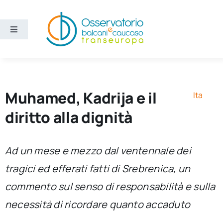
Salta
al
contenuto
Toggle
Navigation
Aree
Temi
Muhamed, Kadrija e il
Ita
diritto alla dignità
Ricerca e divulgazione
Ad un mese e mezzo dal ventennale dei
Sezioni
tragici ed efferati fatti di Srebrenica, un
commento sul senso di responsabilità e sulla
Chi siamo
necessità di ricordare quanto accaduto
Cerca