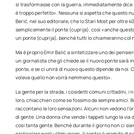
si trasformasse con la guerra, immediatamente dice «n
è troppo perfetto». Nessuna si aspetta che questo nu
Berić, nel suo editoriale, che lo Stari Most per oltre
semplicemente il ponte (cuprija), così «anche quest
un ponte (cuprija), benchè tutti lo chiameranno col
Ma è proprio Emir Balić a sintetizzare uno dei pensie
un giornalista che gli chiede se il nuovo ponte sarà in
ponte, e se ci unirà di nuovo questo dipende da noi. 
voleva quello non vorrà nemmeno questo».
La gente per la strada, i cosidetti comuni cittadini, i
loro, chiacchieri come se fossimo da sempre amici. Be
raccontano le loro sensazioni. Alcuni non vedono l’or
di gente. Una donna che vende i tappeti lungo la via d
così tanta gente. Benchè durante il giorno non ci siano
particolare negli ultimi giorni. Il centro è gremito d