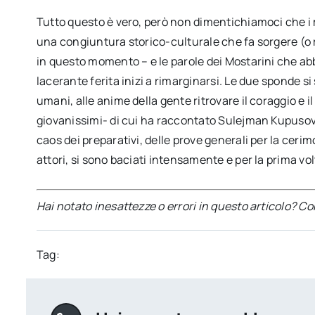
Tutto questo è vero, però non dimentichiamoci che 
una congiuntura storico-culturale che fa sorgere (o r
in questo momento – e le parole dei Mostarini che 
lacerante ferita inizi a rimarginarsi. Le due sponde si 
umani, alle anime della gente ritrovare il coraggio e i
giovanissimi- di cui ha raccontato Sulejman Kupusovi
caos dei preparativi, delle prove generali per la cerim
attori, si sono baciati intensamente e per la prima vo
Hai notato inesattezze o errori in questo articolo? C
Tag: