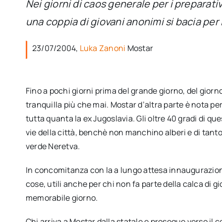
Nei giorni di caos generale per i preparativ
una coppia di giovani anonimi si bacia per
23/07/2004,
Luka Zanoni
Mostar
Fino a pochi giorni prima del grande giorno, del giorno
tranquilla più che mai. Mostar d’altra parte è nota per 
tutta quanta la ex Jugoslavia. Gli oltre 40 gradi di qu
vie della città, benchè non manchino alberi e di tanto
verde Neretva.
In concomitanza con la a lungo attesa innaugurazio
cose, utili anche per chi non fa parte della calca di gio
memorabile giorno.
Chi arriva a Mostar dalla statale e prosegue verso il c