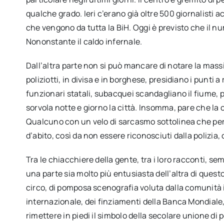
qualche grado. Ieri c’erano già oltre 500 giornalisti
che vengono da tutta la BiH. Oggi è previsto che il 
Nononstante il caldo infernale.
Dall’altra parte non si può mancare di notare la massi
poliziotti, in divisa e in borghese, presidiano i punti 
funzionari statali, subacquei scandagliano il fiume, pe
sorvola notte e giorno la città. Insomma, pare che la ci
Qualcuno con un velo di sarcasmo sottolinea che pers
d’abito, così da non essere riconosciuti dalla polizia,
Tra le chiacchiere della gente, tra i loro racconti, s
una parte sia molto più entusiasta dell’altra di questo
circo, di pomposa scenografia voluta dalla comunità 
internazionale, dei finziamenti della Banca Mondiale, 
rimettere in piedi il simbolo della secolare unione di p