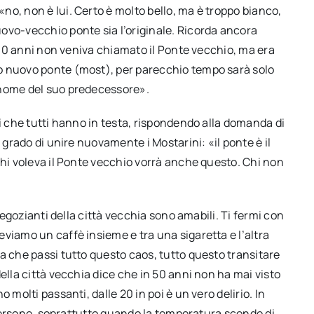
o, non è lui. Certo è molto bello, ma è troppo bianco,
ovo-vecchio ponte sia l’originale. Ricorda ancora
 400 anni non veniva chiamato il Ponte vecchio, ma era
o nuovo ponte (most), per parecchio tempo sarà solo
 nome del suo predecessore».
ri che tutti hanno in testa, rispondendo alla domanda di
 grado di unire nuovamente i Mostarini: «il ponte è il
Chi voleva il Ponte vecchio vorrà anche questo. Chi non
 negozianti della città vecchia sono amabili. Ti fermi con
viamo un caffè insieme e tra una sigaretta e l’altra
a che passi tutto questo caos, tutto questo transitare
ella città vecchia dice che in 50 anni non ha mai visto
 molti passanti, dalle 20 in poi è un vero delirio. In
i persone, soprattutto quando la temperatura scende di