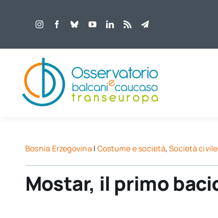
Salta
al
contenuto
Bosnia Erzegovina
|
Costume e società
,
Società civile
Mostar, il primo baci