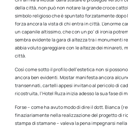
della città, non può non notare la grande croce cattol
simbolo religioso che è spuntato forzatamente dopo l
forza ancora la vista di chi entra in città. L’enorme c
un capanile altissimo, che con un po’ di ironia potre
sembra evidente la gara di altezza tra i monumenti rel
abbia voluto gareggiare con le altezze dei minareti, m
città.
Così come sotto il profilo dell’estetica non si possono 
ancora ben evidenti. Mostar manifesta ancora alcune 
transennati, cartelli appesi invitano al pericolo di c
ricostruita, l’Hotel Ruza inizia adesso la sua fase di 
Forse – come ha avuto modo di dire il dott. Bianca 
finaziariamente nella realizzazione del progetto di 
stampa di stamane – valeva la pena impegnarsi nella ric