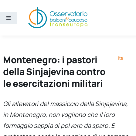
Salta
al
contenuto
Toggle
Navigation
Aree
Temi
Montenegro: i pastori
Ita
della Sinjajevina contro
Ricerca e divulgazione
le esercitazioni militari
Sezioni
Gli allevatori del massiccio della Sinjajevina,
in Montenegro, non vogliono che il loro
Chi siamo
formaggio sappia di polvere da sparo. E
Cerca