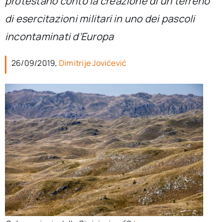
protestano conto la creazione di un terreno
per:
di esercitazioni militari in uno dei pascoli
Newsletter
incontaminati d’Europa
26/09/2019,
Dimitrije Jovićević
Ita