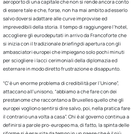
aeroporto di una capitale che non si rende ancora conto
di essere tale e che, forse, non ha mai ambito ad esserlo
salvo doversi adattare alle curve improvvise ed
imprevedibili della storia. Il tempo di raggiungere l’hotel,
accogliere gli eurodeputati in arrivo da Francoforte che
si inizia con il tradizionale
briefing
di apertura con gli
ambasciatori europei che impiegano solo pochi minuti
per sciogliere i lacci cerimoniali della diplomazia ed
esternare in modo diretto frustrazione e disappunto.
“C’è un enorme problema di credibilità per l’Unione”,
attaccano all’unisono, “abbiamo a che fare con dei
prestanome che raccontano a Bruxelles quello che gli
europei vogliono sentirsi dire salvo, poi, nella pratica fare
il contrario una volta a casa”. Chi è al governo continua a
definirsi a parole pro-europeo ma, di fatto, la spinta delle
riforme si è esaurita da tempo in un paese che è il più