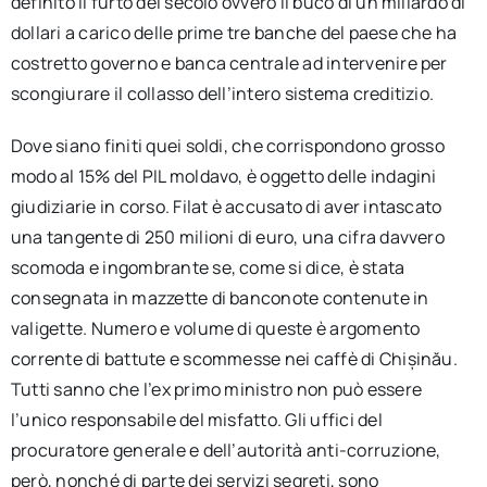
definito il furto del secolo ovvero il buco di un miliardo di
dollari a carico delle prime tre banche del paese che ha
costretto governo e banca centrale ad intervenire per
scongiurare il collasso dell’intero sistema creditizio.
Dove siano finiti quei soldi, che corrispondono grosso
modo al 15% del PIL moldavo, è oggetto delle indagini
giudiziarie in corso. Filat è accusato di aver intascato
una tangente di 250 milioni di euro, una cifra davvero
scomoda e ingombrante se, come si dice, è stata
consegnata in mazzette di banconote contenute in
valigette. Numero e volume di queste è argomento
corrente di battute e scommesse nei caffè di Chișinău.
Tutti sanno che l’ex primo ministro non può essere
l’unico responsabile del misfatto. Gli uffici del
procuratore generale e dell’autorità anti-corruzione,
però, nonché di parte dei servizi segreti, sono