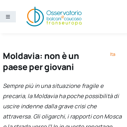
Salta
al
contenuto
Toggle
Navigation
Aree
Temi
Moldavia: non è un
Ita
paese per giovani
Ricerca e divulgazione
Sempre più in una situazione fragile e
Sezioni
precaria, la Moldavia ha poche possibilità di
uscire indenne dalla grave crisi che
Chi siamo
attraversa. Gli oligarchi, i rapporti con Mosca
Cerca
e la strada verso l’Ue in questo reportage