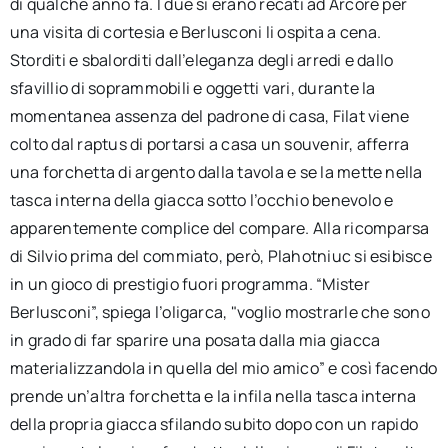
di qualche anno fa. I due si erano recati ad Arcore per
una visita di cortesia e Berlusconi li ospita a cena.
Storditi e sbalorditi dall’eleganza degli arredi e dallo
sfavillio di soprammobili e oggetti vari, durante la
momentanea assenza del padrone di casa, Filat viene
colto dal raptus di portarsi a casa un souvenir, afferra
una forchetta di argento dalla tavola e se la mette nella
tasca interna della giacca sotto l’occhio benevolo e
apparentemente complice del compare. Alla ricomparsa
di Silvio prima del commiato, però, Plahotniuc si esibisce
in un gioco di prestigio fuori programma. “Mister
Berlusconi”, spiega l’oligarca, "voglio mostrarle che sono
in grado di far sparire una posata dalla mia giacca
materializzandola in quella del mio amico” e così facendo
prende un’altra forchetta e la infila nella tasca interna
della propria giacca sfilando subito dopo con un rapido