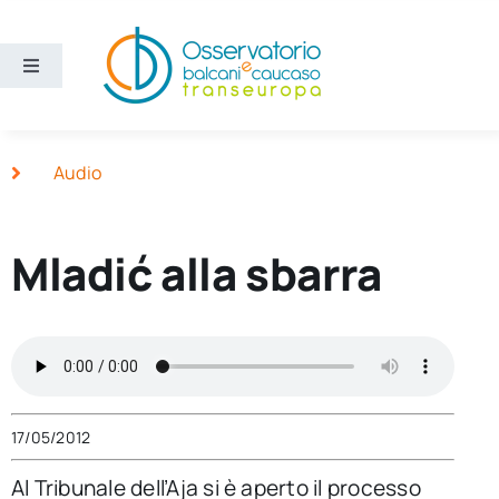
Salta
al
contenuto
Toggle
Navigation
Aree
Audio
Temi
Mladić alla sbarra
Ricerca e divulgazione
Sezioni
Chi siamo
17/05/2012
Cerca
Al Tribunale dell’Aja si è aperto il processo