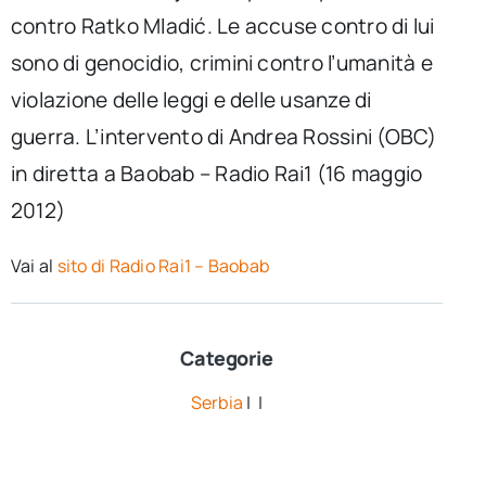
per:
contro Ratko Mladić. Le accuse contro di lui
sono di genocidio, crimini contro l’umanità e
Newsletter
violazione delle leggi e delle usanze di
guerra. L’intervento di Andrea Rossini (OBC)
Ita
in diretta a Baobab – Radio Rai1 (16 maggio
2012)
Vai al
sito di Radio Rai1 – Baobab
Categorie
Serbia
| |