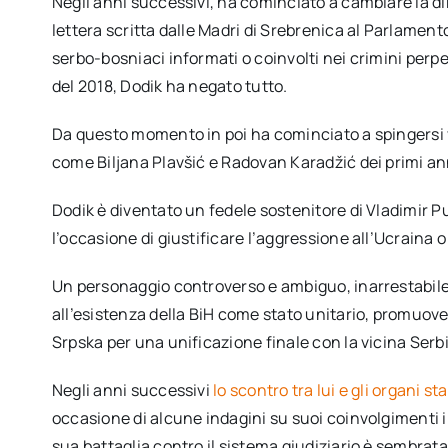
Negli anni successivi, ha cominciato a cambiare la dir
lettera scritta dalle Madri di Srebrenica al Parlament
serbo-bosniaci informati o coinvolti nei crimini perpetr
del 2018, Dodik ha negato tutto.
Da questo momento in poi ha cominciato a spingersi ve
come Biljana Plavšić e Radovan Karadžić dei primi a
Dodik è diventato un fedele sostenitore di Vladimir
l’occasione di giustificare l’aggressione all’Ucraina o 
Un personaggio controverso e ambiguo, inarrestabile n
all’esistenza della BiH come stato unitario, promuove
Srpska per una unificazione finale con la vicina Serbi
Negli anni successivi
lo scontro tra lui e gli organi s
occasione di alcune indagini su suoi coinvolgimenti in
sua battaglia contro il sistema giudiziario è sembrat