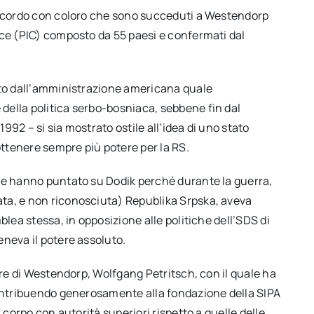
’accordo con coloro che sono succeduti a Westendorp
ace (PIC) composto da 55 paesi e confermati dal
lto dall’amministrazione americana quale
della politica serbo-bosniaca, sebbene fin dal
92 – si sia mostrato ostile all’idea di uno stato
ottenere sempre più potere per la RS.
ale hanno puntato su Dodik perché durante la guerra,
ta, e non riconosciuta) Republika Srpska, aveva
blea stessa, in opposizione alle politiche dell’SDS di
eneva il potere assoluto.
ore di Westendorp, Wolfgang Petritsch, con il quale ha
contribuendo generosamente alla fondazione della SIPA
 corpo con autorità superiori rispetto a quelle delle