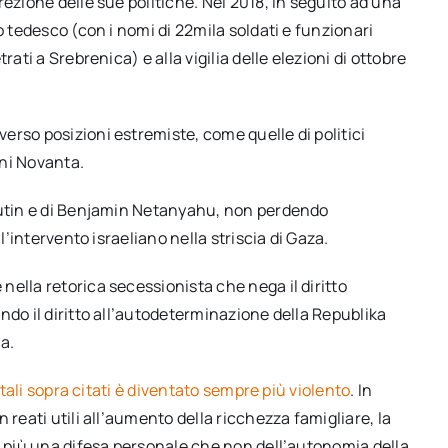
ezione delle sue politiche. Nel 2018, in seguito ad una
o tedesco (con i nomi di 22mila soldati e funzionari
ati a Srebrenica) e alla vigilia delle elezioni di ottobre
rso posizioni estremiste, come quelle di politici
nni Novanta.
 Putin e di Benjamin Netanyahu, non perdendo
l’intervento israeliano nella striscia di Gaza.
ella retorica secessionista che nega il diritto
ndo il diritto all’autodeterminazione della Republika
a.
tatali sopra citati è diventato sempre più violento
. In
 reati utili all’aumento della ricchezza famigliare, la
a più una difesa personale che non dell’autonomia della