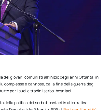
la dei giovani comunisti all’inizio degli anni Ottanta, in
 più complesse e dannose, dalla fine della guerra degli
utto per i suoi cittadini serbo-bosniaci.
o della politica dei serbo bosniaci in alternativa
Srpska Demokratska Stranka, SDS di
Radovan Karadžić