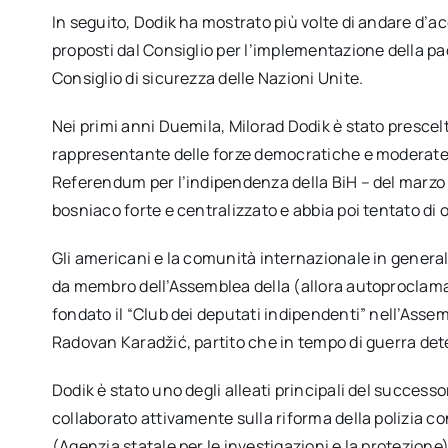
In seguito, Dodik ha mostrato più volte di andare d
proposti dal Consiglio per l’implementazione della p
Consiglio di sicurezza delle Nazioni Unite.
Nei primi anni Duemila, Milorad Dodik è stato presce
rappresentante delle forze democratiche e moderate 
Referendum per l’indipendenza della BiH – del marzo 19
bosniaco forte e centralizzato e abbia poi tentato di 
Gli americani e la comunità internazionale in gener
da membro dell’Assemblea della (allora autoproclama
fondato il “Club dei deputati indipendenti” nell’Assem
Radovan Karadžić, partito che in tempo di guerra det
Dodik è stato uno degli alleati principali del success
collaborato attivamente sulla riforma della polizia 
(Agenzia statale per le investigazioni e la protezione)