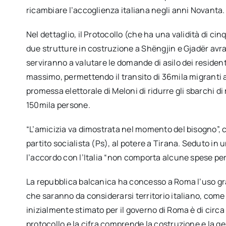
ricambiare l’accoglienza italiana negli anni Novanta.
Nel dettaglio, il Protocollo (che ha una validità di cin
due strutture in costruzione a Shëngjin e Gjadër av
serviranno a valutare le domande di asilo dei residen
massimo, permettendo il transito di 36mila migranti a
promessa elettorale di Meloni di ridurre gli sbarchi di 
150mila persone.
“L’amicizia va dimostrata nel momento del bisogno”, 
partito socialista (Ps), al potere a Tirana. Seduto in 
l’accordo con l’Italia “non comporta alcune spese per 
La repubblica balcanica ha concesso a Roma l’uso gra
che saranno da considerarsi territorio italiano, come 
inizialmente stimato per il governo di Roma è di circa 
protocollo e la cifra comprende la costruzione e la ge