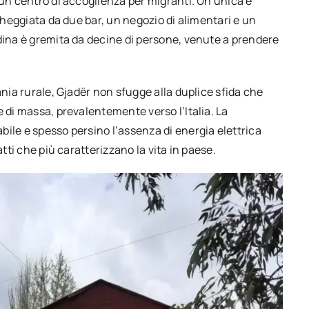
 un centro di accoglienza per migranti. Un’unica e
ncheggiata da due bar, un negozio di alimentari e un
adina è gremita da decine di persone, venute a prendere
ania rurale, Gjadër non sfugge alla duplice sfida che
e di massa, prevalentemente verso l’Italia. La
ile e spesso persino l’assenza di energia elettrica
atti che più caratterizzano la vita in paese.