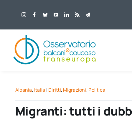
Salta
al
contenuto
Albania
,
Italia
|
Diritti
,
Migrazioni
,
Politica
Migranti: tutti i du