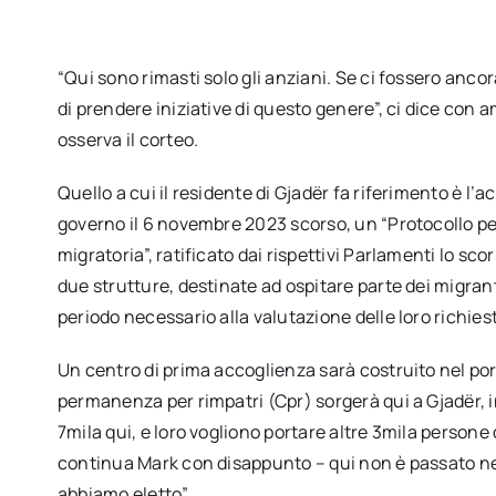
“Qui sono rimasti solo gli anziani. Se ci fossero ancor
di prendere iniziative di questo genere”, ci dice con
osserva il corteo.
Quello a cui il residente di Gjadër fa riferimento è l’
governo il 6 novembre 2023 scorso, un “Protocollo pe
migratoria”, ratificato dai rispettivi Parlamenti lo sc
due strutture, destinate ad ospitare parte dei migranti
periodo necessario alla valutazione delle loro richiest
Un centro di prima accoglienza sarà costruito nel port
permanenza per rimpatri (Cpr) sorgerà qui a Gjadër, 
7mila qui, e loro vogliono portare altre 3mila persone d
continua Mark con disappunto – qui non è passato ne
abbiamo eletto”.