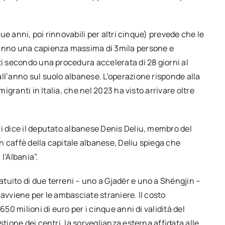
que anni, poi rinnovabili per altri cinque) prevede che le
ranno una capienza massima di 3mila persone e
ti secondo una procedura accelerata di 28 giorni al
ll’anno sul suolo albanese. L’operazione risponde alla
migranti in Italia, che nel 2023 ha visto arrivare oltre
ci dice il deputato albanese Denis Deliu, membro del
un caffè della capitale albanese, Deliu spiega che
l’Albania”.
tuito di due terreni – uno a Gjadër e uno a Shëngjin –
avviene per le ambasciate straniere. Il costo
650 milioni di euro per i cinque anni di validità del
stione dei centri, la sorveglianza esterna affidata alle