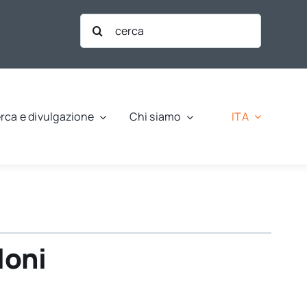
Cerca
per:
ITA
rca e divulgazione
Chi siamo
loni