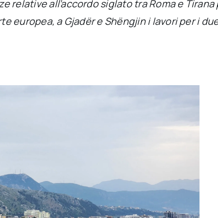
 relative all’accordo siglato tra Roma e Tirana p
te europea, a Gjadër e Shëngjin i lavori per i due