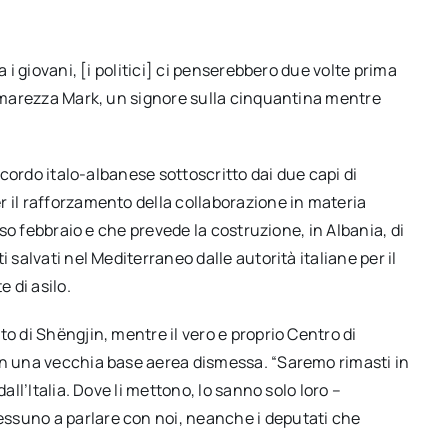
a i giovani, [i politici] ci penserebbero due volte prima
 amarezza Mark, un signore sulla cinquantina mentre
accordo italo-albanese sottoscritto dai due capi di
r il rafforzamento della collaborazione in materia
orso febbraio e che prevede la costruzione, in Albania, di
 salvati nel Mediterraneo dalle autorità italiane per il
e di asilo.
o di Shëngjin, mentre il vero e proprio Centro di
in una vecchia base aerea dismessa. “Saremo rimasti in
all’Italia. Dove li mettono, lo sanno solo loro –
ssuno a parlare con noi, neanche i deputati che