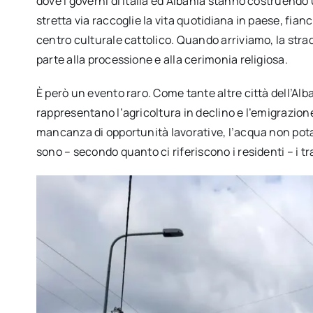
dove i governi di Italia ed Albania stanno costruendo
stretta via raccoglie la vita quotidiana in paese, fia
centro culturale cattolico. Quando arriviamo, la str
parte alla processione e alla cerimonia religiosa.
È però un evento raro. Come tante altre città dell’Alb
rappresentano l’agricoltura in declino e l’emigrazion
mancanza di opportunità lavorative, l’acqua non potab
sono – secondo quanto ci riferiscono i residenti – i tr