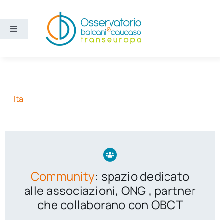
Salta
al
contenuto
Toggle
Navigation
Aree
Temi
Ita
Ricerca e divulgazione
Sezioni
Community
: spazio dedicato
Chi siamo
alle associazioni, ONG , partner
che collaborano con OBCT
Cerca