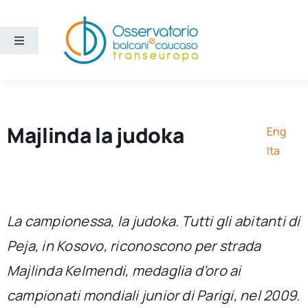
Salta
al
contenuto
Toggle
Navigation
Aree
Temi
Majlinda la judoka
Eng
Ita
Ricerca e divulgazione
Sezioni
La campionessa, la judoka. Tutti gli abitanti di
Peja, in Kosovo, riconoscono per strada
Chi siamo
Majlinda Kelmendi, medaglia d’oro ai
campionati mondiali junior di Parigi, nel 2009.
Cerca