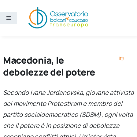
Salta
al
contenuto
Toggle
Navigation
Aree
Temi
Macedonia, le
Ita
debolezze del potere
Ricerca e divulgazione
Secondo Ivana Jordanovska, giovane attivista
Sezioni
del movimento
Protestiram
e membro del
partito socialdemocratico (SDSM), ogni volta
Chi siamo
che il potere è in posizione di debolezza
Cerca
scoppiano conflitti etnici. Un’intervista