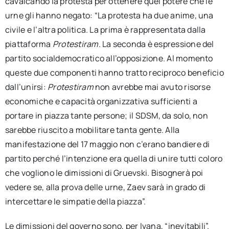
cavalcando la protesta per ottenere quel potere che le
urne gli hanno negato: “La protesta ha due anime, una
civile e l’altra politica. La prima è rappresentata dalla
piattaforma
Protestiram
. La seconda è espressione del
partito socialdemocratico all’opposizione. Al momento
queste due componenti hanno tratto reciproco beneficio
dall’unirsi:
Protestiram
non avrebbe mai avuto risorse
economiche e capacità organizzativa sufficienti a
portare in piazza tante persone; il SDSM, da solo, non
sarebbe riuscito a mobilitare tanta gente. Alla
manifestazione del 17 maggio non c’erano bandiere di
partito perché l’intenzione era quella di unire tutti coloro
che vogliono le dimissioni di Gruevski. Bisognerà poi
vedere se, alla prova delle urne, Zaev sarà in grado di
intercettare le simpatie della piazza”.
Le dimissioni del governo sono, per Ivana, “inevitabili”.