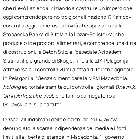
che rilevò l’azienda iniziando a costruire un impero che
oggi comprende persino tre giornali nazionali”. Kamcev
controlla oggi numerose attività che spaziano dalla
Stopanska Banka di Bitola alla Lozar-Pelisterka, che
produce olio e prodotti alimentari, e comprende una ditta
di costruzioni, la Beton Stip, e l’ospedale Acibadem
Sistina, il più grande di Skopje, fino alla ZIK Pelagonija
attraverso cui controlla 20mila ettari di terreno agricolo
in Pelagonija. “Senza dimenticare la MPM Macedonia,
holding
editoriale tramite cui controlla i giornali
Dnevnik
,
Utrinski Vesnik
e
Vest
, che fanno da megafono a
Gruevski e al suo partito”.
L’Osce, all’indomani delle elezioni del 2014, aveva
denunciato la scarsa indipendenza dei media e i forti
limiti alla libertà di stampa in Macedonia. “Il governo