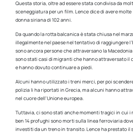
Questa storia, oltre ad essere stata condivisa da mol
sceneggiatura per un film. Lence dice di avere molte s
donna siriana di 102 anni.
Da quando la rotta balcanica è stata chiusa nel marz
illegalmente nel paese nel tentativo di raggiungere l
sono ancora persone che attraversano la Macedonia del
sono stati casi di migranti che hanno attraversato il c
e hanno dovuto continuare a piedi.
Alcuni hanno utilizzato i treni merci, per poi scendere
polizia li ha riportati in Grecia, ma alcuni hanno attra
nel cuore dell’Unione europea.
Tuttavia, ci sono stati anche momenti tragici in cui i 
ben 14 profughi sono morti sulla linea ferroviaria dove
investiti da un treno in transito. Lence ha prestato il 