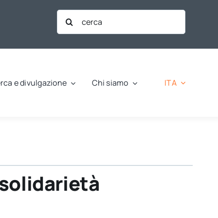
Cerca
per:
ITA
rca e divulgazione
Chi siamo
solidarietà