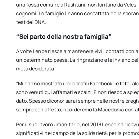
una fossa comune a Rashtani, non lontano da Veles, d
cognomi. Le famiglie l’hanno contattata nella speranza
test del DNA.
“Sei parte della nostra famiglia”
A volte Lence riesce a mantenere vivi i contatti con
un determinato paese. La ringraziano e le inviano dell
meta desiderata.
“Mi hanno mostrato i loro profili Facebook, le foto: a
sono venuti qui affamati e scalzi. E non riesco a spi
dato. Spesso dicono: sarai sempre nelle nostre preghie
sempre con affetto, ricorderemo la Macedonia con af
Per il suo lavoro umanitario, nel 2018 Lence ha ricevu
significativi nel campo della solidarietà, per la prom