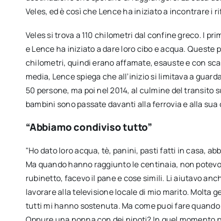
Veles, ed è così che Lence ha iniziato a incontrare i ri
Veles si trova a 110 chilometri dal confine greco. I prim
e Lence ha iniziato a dare loro cibo e acqua. Quest
chilometri, quindi erano affamate, esauste e con scar
media, Lence spiega che all’inizio si limitava a guarda
50 persone, ma poi nel 2014, al culmine del transito s
bambini sono passate davanti alla ferrovia e alla sua
“Abbiamo condiviso tutto”
"Ho dato loro acqua, tè, panini, pasti fatti in casa, 
Ma quando hanno raggiunto le centinaia, non potevo c
rubinetto, facevo il pane e cose simili. Li aiutavo a
lavorare alla televisione locale di mio marito. Molta g
tutti mi hanno sostenuta. Ma come puoi fare quando 
Oppure una nonna con dei nipoti? In quel momento pe