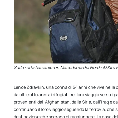
Sulla rotta balcanica in Macedonia del Nord - © Kiro
Lence Zdravkin, una donna di 54 anni che vive nella c
da oltre otto anni ai rifugiati nel loro viaggio verso i 
provenienti dall’Afghanistan, dalla Siria, dall’Iraq e d
continuano il loro viaggio seguendo la ferrovia, che s
destinazione che sperano di raggiungere. La casa della