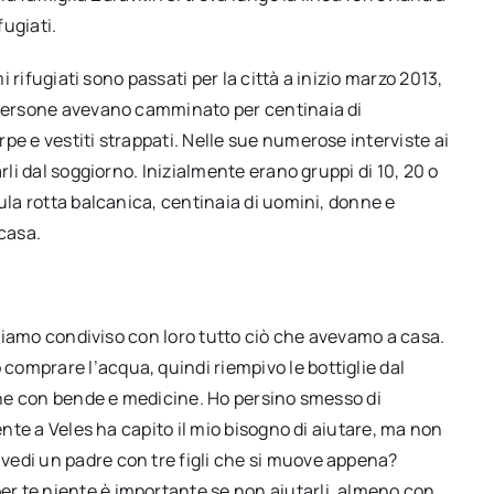
fugiati.
i rifugiati sono passati per la città a inizio marzo 2013,
e persone avevano camminato per centinaia di
pe e vestiti strappati. Nelle sue numerose interviste ai
rli dal soggiorno. Inizialmente erano gruppi di 10, 20 o
ula rotta balcanica, centinaia di uomini, donne e
 casa.
abbiamo condiviso con loro tutto ciò che avevamo a casa.
omprare l’acqua, quindi riempivo le bottiglie dal
nche con bende e medicine. Ho persino smesso di
ente a Veles ha capito il mio bisogno di aiutare, ma non
vedi un padre con tre figli che si muove appena?
r te niente è importante se non aiutarli, almeno con