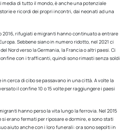
ti media di tutto il mondo, è anche una potenziale
torie e ricordi dei propri incontri, dai neonati ad una
o 2016, rifugiati e migranti hanno continuato a entrare
’Europa. Sebbene siano in numero ridotto, nel 2021 ci
 Nord verso la Germania, la Francia o altri paesi. Ci
onfine con i trafficanti, quindi sono rimasti senza soldi
 in cerca di cibo se passavano in una città. A volte la
versato il confine 10 o 15 volte per raggiungere i paesi
migranti hanno perso la vita lungo la ferrovia. Nel 2015
 si erano fermati per riposare e dormire, e sono stati
suo aiuto anche con i loro funerali: ora sono sepolti in