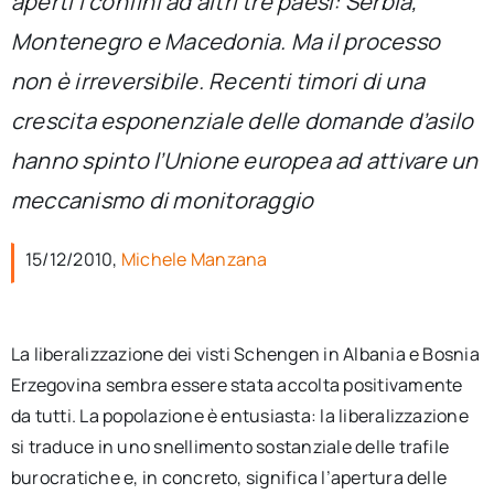
aperti i confini ad altri tre paesi: Serbia,
per:
Montenegro e Macedonia. Ma il processo
Newsletter
non è irreversibile. Recenti timori di una
crescita esponenziale delle domande d’asilo
Ita
hanno spinto l’Unione europea ad attivare un
meccanismo di monitoraggio
15/12/2010,
Michele Manzana
La liberalizzazione dei visti Schengen in Albania e Bosnia
Erzegovina sembra essere stata accolta positivamente
da tutti. La popolazione è entusiasta: la liberalizzazione
si traduce in uno snellimento sostanziale delle trafile
burocratiche e, in concreto, significa l’apertura delle