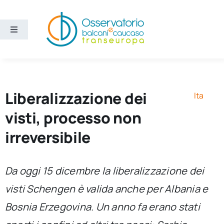
Salta
al
contenuto
Toggle
Navigation
Aree
Temi
Liberalizzazione dei
Ita
visti, processo non
Ricerca e divulgazione
irreversibile
Sezioni
Da oggi 15 dicembre la liberalizzazione dei
visti Schengen è valida anche per Albania e
Chi siamo
Bosnia Erzegovina. Un anno fa erano stati
Cerca