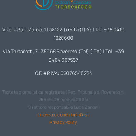
Vicolo San Marco, 1 | 38122 Trento (ITA) | Tel. +39 0461
1828600
Via Tartarotti, 7 | 38068 Rovereto (TN) (ITA) | Tel. +39
0464 667557
C.F. e P.IVA: 02076540224
Testata giornalistica registrata (Reg. Tribunale di Rovereto n.
256 del 26 maggio 2004)
Direttore responsabile Luca Zanoni
Licenza e condizioni d’uso
Privacy Policy