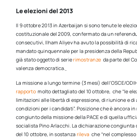
Le elezioni del 2013
Il 9 ottobre 2013 in Azerbaijan si sono tenute le elez
costituzionale del 2009, confermato da un referendum
consecutivi, Ilham Aliyev ha avuto la possibilità di ri
mandato quinquennale per la presidenza della Repub
già stato oggetto di serie
rimostranze
da parte del C
valenza democratica.
La missione a lungo termine (3 mesi) dell’OSCE/ODIH
rapporto
molto dettagliato del 10 ottobre, che “le e
limitazioni alle libertà di espressione, di riunione e 
condizioni per i candidati”. Posizione che è ancora 
congiunto della missione della PACE e di quella uffi
socialista Pino Arlacchi. La dichiarazione congiunta d
del 10 ottobre, in sostanza
rileva
che “nel complesso 