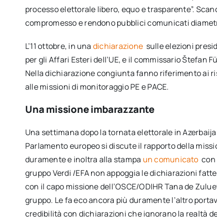
processo elettorale libero, equo e trasparente”. Scand
compromesso e rendono pubblici comunicati diamet
L’11 ottobre, in una
dichiarazione
sulle elezioni pres
per gli Affari Esteri dell’UE, e il commissario Štefan
Nella dichiarazione congiunta fanno riferimento ai r
alle missioni di monitoraggio PE e PACE.
Una missione imbarazzante
Una settimana dopo la tornata elettorale in Azerbaija
Parlamento europeo si discute il rapporto della missio
duramente e inoltra alla stampa
un comunicato
con 
gruppo Verdi /EFA non appoggia le dichiarazioni fatte
con il capo missione dell’OSCE/ODIHR Tana de Zulueta
gruppo. Le fa eco ancora più duramente l’altro port
credibilità con dichiarazioni che ignorano la realtà d