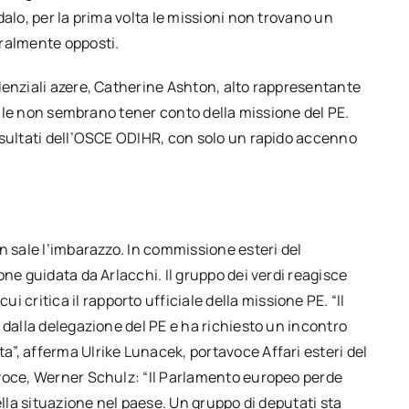
alo, per la prima volta le missioni non trovano un
ralmente opposti.
idenziali azere, Catherine Ashton, alto rappresentante
 Füle non sembrano tener conto della missione del PE.
isultati dell’OSCE ODIHR, con solo un rapido accenno
n sale l’imbarazzo. In commissione esteri del
ne guidata da Arlacchi. Il gruppo dei verdi reagisce
cui critica il rapporto ufficiale della missione PE. “Il
 dalla delegazione del PE e ha richiesto un incontro
”, afferma Ulrike Lunacek, portavoce Affari esteri del
avoce, Werner Schulz: “Il Parlamento europeo perde
ella situazione nel paese. Un gruppo di deputati sta