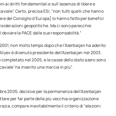
ni ai diritti fondamentali e sull’assenza di libere e
caviale”. Certo, precisa ESI, “non tutti quelli che hanno
re del Consiglio d’Europa] lo hanno fatto per benefici
 considerazioni geopolitiche. Ma ci sono parecchie
 deviare la PACE dalle sue responsabilità.”
el 2001, non molto tempo dopo che l’Azerbaijan ha aderito
Aliyev è divenuto presidente dell’Azerbaijan nel 2003.
 completato nel 2005, e le casse dello stato azero sono
 caviale’ ha inserito una marcia in più”.
embre 2005, decisive per la permanenza dell’Azerbaijan
ettare per far parte della più vecchia organizzazione
azia, compare inevitabilmente il criterio di “elezioni