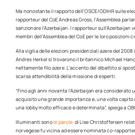
Ma nonostante il rapporto dell’OSCE/ODIHR sulle elez
rapporteur del CoE Andreas Gross, l’Assemblea parla
sanzionare l’Azerbaijan. I rapporteur sull’Azerbaija
membri dell’Assemblea del CoE per le loro posizioni cr
Alla vigilia delle elezioni presidenziali azere del 2008 
Andres Herkel si trovarono il britannico Michael Hanc
nettamente filo azere. L’accento del dibattito si spo
scarsa attendibilità della missione di esperti.
“Fino agli anni novanta l’Azerbaijan era considerato u
acquisito una grande importanza e, una volta capito
una lobby molto efficace e determinata”, spiega a OB
Illuminanti sono
le parole
di Lise Christoffersen rel
norvegese fu vicina ad essere nominata co-rapporteur