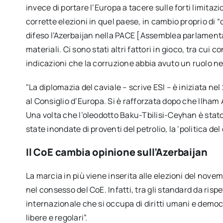
invece di portare l’Europa a tacere sulle forti limitazio
corrette elezioni in quel paese, in cambio proprio di “
difeso l’Azerbaijan nella PACE [Assemblea parlamenta
materiali. Ci sono stati altri fattori in gioco, tra cui
indicazioni che la corruzione abbia avuto un ruolo nel
"La diplomazia del caviale – scrive ESI – è iniziata n
al Consiglio d’Europa. Si è rafforzata dopo che Ilham 
Una volta che l’oleodotto Baku-Tbilisi-Ceyhan è stato
state inondate di proventi del petrolio, la ‘politica del
Il CoE cambia opinione sull’Azerbaijan
La marcia in più viene inserita alle elezioni del nov
nel consesso del CoE. Infatti, tra gli standard da risp
internazionale che si occupa di diritti umani e democr
libere e regolari”.