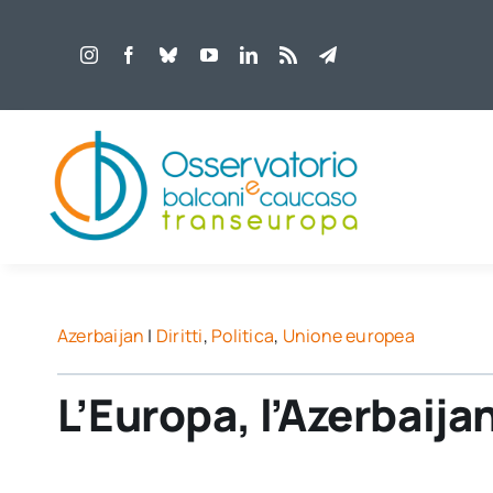
Salta
al
contenuto
Azerbaijan
|
Diritti
,
Politica
,
Unione europea
L’Europa, l’Azerbaijan