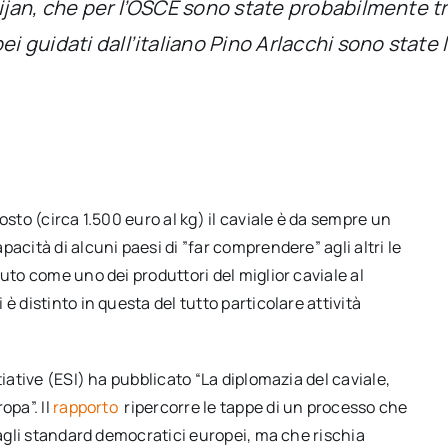
ijan, che per l’OSCE sono state probabilmente tra
i guidati dall’italiano Pino Arlacchi sono state l
osto (circa 1.500 euro al kg) il caviale è da sempre un
acità di alcuni paesi di ”far comprendere” agli altri le
uto come uno dei produttori del miglior caviale al
è distinto in questa del tutto particolare attività
tiative (ESI) ha pubblicato “La diplomazia del caviale,
opa”. Il
rapporto
ripercorre le tappe di un processo che
 agli standard democratici europei, ma che rischia