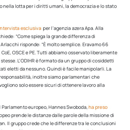
lla lotta per i diritti umani, la democrazia e lo stato
intervista esclusiva
per l’agenzia azera Apa. Alla
hiede: “Come spiega la grande differenza di
 Arlacchi risponde: “È molto semplice. Eravamo 66
– CoE, OSCE e PE. Tutti abbiamo osservato liberamente
e stesse. L’ODIHR è formato da un gruppo di cosiddetti
ati eletti da nessuno. Quindi è facile manipolarli. La
responsabilità, inoltre siamo parlamentari che
ogliono solo essere sicuri di ottenere lavoro alla
ti al Parlamento europeo, Hannes Swoboda,
ha preso
ropeo prende le distanze dalle parole della missione di
an. Il gruppo crede che le differenze tra le conclusioni