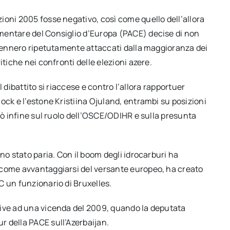
ioni 2005 fosse negativo, così come quello dell’allora
mentare del Consiglio d’Europa (PACE) decise di non
n vennero ripetutamente attaccati dalla maggioranza dei
itiche nei confronti delle elezioni azere.
il dibattito si riaccese e contro l’allora rapportuer
ock e l’estone Kristiina Ojuland, entrambi su posizioni
stò infine sul ruolo dell’OSCE/ODIHR e sulla presunta
no stato paria. Con il boom degli idrocarburi ha
 come avvantaggiarsi del versante europeo, ha creato
C un funzionario di Bruxelles.
ative ad una vicenda del 2009, quando la deputata
 della PACE sull’Azerbaijan.