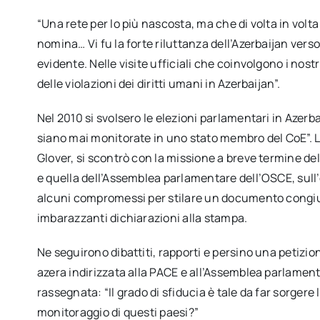
“Una rete per lo più nascosta, ma che di volta in volta
nomina… Vi fu la forte riluttanza dell’Azerbaijan vers
evidente. Nelle visite ufficiali che coinvolgono i nos
delle violazioni dei diritti umani in Azerbaijan”.
Nel 2010 si svolsero le elezioni parlamentari in Azerba
siano mai monitorate in uno stato membro del CoE”. L
Glover, si scontrò con la missione a breve termine del
e quella dell’Assemblea parlamentare dell’OSCE, sull’e
alcuni compromessi per stilare un documento congiun
imbarazzanti dichiarazioni alla stampa.
Ne seguirono dibattiti, rapporti e persino una petizio
azera indirizzata alla PACE e all’Assemblea parlament
rassegnata: “Il grado di sfiducia è tale da far sorger
monitoraggio di questi paesi?”