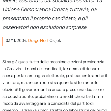
Mesić, sostenuto dai socialdemocratici. La
per:
Unione Democratica Croata, tuttavia, ha
Newsletter
presentato il proprio candidato, e gli
osservatori non escludono sorprese
Ita
03/11/2004,
Drago Hedl
Osijek
Si sa già quasi tutto delle prossime elezioni presidenziali
in Croazia – i nomi dei candidati, la somma di denaro
spesa per la campagna elettorale, praticamente anche il
vincitore, ma ancora non si sa quando si terranno le
elezioni! Il governo non ha ancora preso una decisione
su questo punto, probabilmente modificherà la data in
modo da avvantaggiare la candidata del partito di
governo, Jadranka Kosor, stretta collaboratrice del primo