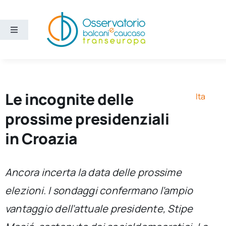
Salta
al
contenuto
Toggle
Navigation
Aree
Temi
Le incognite delle
Ita
prossime presidenziali
Ricerca e divulgazione
in Croazia
Sezioni
Ancora incerta la data delle prossime
elezioni. I sondaggi confermano l’ampio
Chi siamo
vantaggio dell’attuale presidente, Stipe
Cerca