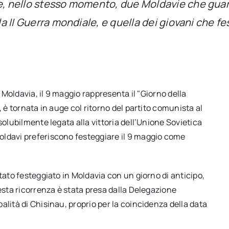
re, nello stesso momento, due Moldavie che guar
la II Guerra mondiale, e quella dei giovani che f
i Moldavia, il 9 maggio rappresenta il "Giorno della
, è tornata in auge col ritorno del partito comunista al
solubilmente legata alla vittoria dell’Unione Sovietica
oldavi preferiscono festeggiare il 9 maggio come
tato festeggiato in Moldavia con un giorno di anticipo,
uesta ricorrenza è stata presa dalla Delegazione
alità di Chisinau, proprio per la coincidenza della data