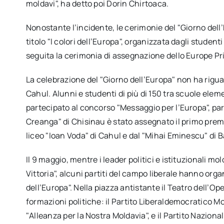
moldavi", ha detto poi Dorin Chirtoaca.
Nonostante l’incidente, le cerimonie del "Giorno del
titolo "I colori dell’Europa", organizzata dagli student
seguita la cerimonia di assegnazione dello Europe Pr
La celebrazione del "Giorno dell’Europa" non ha riguar
Cahul. Alunni e studenti di più di 150 tra scuole elem
partecipato al concorso "Messaggio per l’Europa", part
Creanga" di Chisinau è stato assegnato il primo premi
liceo "Ioan Voda" di Cahul e dal "Mihai Eminescu" di Ba
Il 9 maggio, mentre i leader politici e istituzionali m
Vittoria", alcuni partiti del campo liberale hanno or
dell’Europa". Nella piazza antistante il Teatro dell’O
formazioni politiche: il Partito Liberaldemocratico Mo
"Alleanza per la Nostra Moldavia", e il Partito Naziona