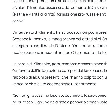
La cerimonia, però, non è stata esente da polemiche. D
a Valerii Klimenko, assessore del comune di Chisinau
(Patria e Parità di diritti) formazione pro-russa e ant
parola.
L’intervento di Klimenko ha scioccato non pochi prese
Secondo Klimenko, la maggioranza dei cittadini di Chi
spiegata la bandiera dell’Unione. "Qualcuno ha forse 
uccide persone innocenti in Iraq?", ha chiesto alla fo
Le parole di Klimenko, però, sembrano essere smentit
è a favore dell’integrazione europea del loro paese. L
rabbioso di alcuni presenti, che l’hanno colpito con u
impedire che la lite degenerasse ulteriormente.
"Se non gli avessimo lasciato esprimere le sue opin
né europeo. Ognuno ha diritto a pensarla come vuole.