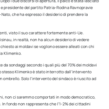
opo i due discorsi di apertura, il palco è stata lasciato
 e presidente del partito Patria-Rodina Ravnopravie
i-Nato, che ha espresso il desiderio di prendere la
nti, visto il suo carattere fortemente anti-Ue.
sinau, in realtà, non ha alcun desiderio di vedere
chiesto ai moldavi se vogliono essere alleati con chi
lla Klimenko.
e da sondaggi secondo i quali più del 70% dei moldavi
o stesso Klimenko è stato interrotto dall’intervento
n ombrello. Solo l’intervento del sindaco è riuscito ad
ioni, non ci saremmo comportati in modo democratico,
 In fondo non rappresenta che l’1-2% dei cittadini