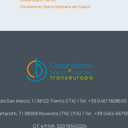
Università di Trento
Fondazione Opera Campana dei Caduti
olo San Marco, 1 | 38122 Trento (ITA) | Tel. +39 0461 1828600
artarotti, 7 | 38068 Rovereto (TN) (ITA) | Tel. +39 0464 6675
C.F. e P.IVA: 02076540224