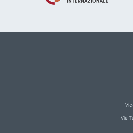
Vic
Via T