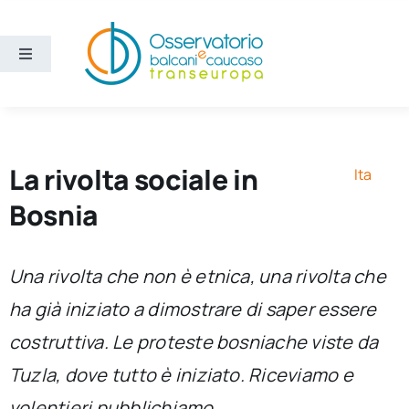
Salta
al
contenuto
Toggle
Navigation
Aree
Temi
La rivolta sociale in
Ita
Bosnia
Ricerca e divulgazione
Una rivolta che non è etnica, una rivolta che
Sezioni
ha già iniziato a dimostrare di saper essere
costruttiva. Le proteste bosniache viste da
Chi siamo
Tuzla, dove tutto è iniziato. Riceviamo e
Cerca
volentieri pubblichiamo