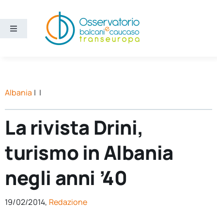
Salta
al
contenuto
Toggle
Navigation
Aree
Temi
Albania
| |
Ricerca e divulgazione
La rivista Drini,
turismo in Albania
Sezioni
negli anni ’40
Chi siamo
19/02/2014,
Redazione
Cerca