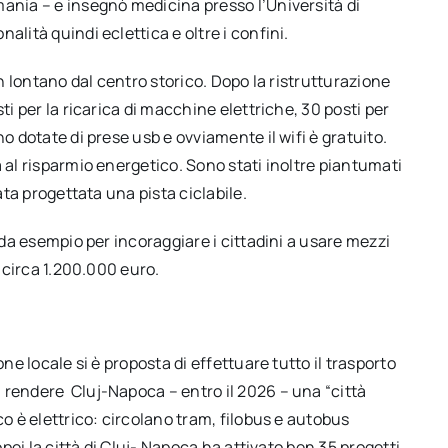
mania – e insegnò medicina presso l’Università di
alità quindi eclettica e oltre i confini.
on lontano dal centro storico. Dopo la ristrutturazione
ti per la ricarica di macchine elettriche, 30 posti per
o dotate di prese usb e ovviamente il wifi è gratuito.
 al risparmio energetico. Sono stati inoltre piantumati
ata progettata una pista ciclabile.
e da esempio per incoraggiare i cittadini a usare mezzi
i circa 1.200.000 euro.
ne locale si è proposta di effettuare tutto il trasporto
 rendere Cluj-Napoca – entro il 2026 – una “città
o è elettrico: circolano tram, filobus e autobus
opei la città di Cluj- Napoca ha attivato ben 35 progetti