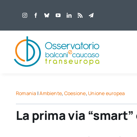
Salta
al
contenuto
Romania
|
Ambiente
,
Coesione
,
Unione europea
La prima via “smart”