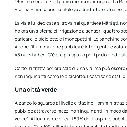
19esimo secolo. Fu il primo medico chirurgo della Ro
Vienna – ma fu anche filologo e traduttore. Una person
La via a lui dedicata si trova nel quartiere Mărăşti, n
ha ora un sistema di irrigazione a sensori, quattro pos
caricare le biciclette e i monopattini. Le panchine son
Anche l’illuminazione pubblica è intelligente e votata
48 nuovi alberi. C’è ora più spazio per i pedoni ed è st
Certo, si tratta per ora solo di una via, ma può esser
non inquinanti come le biciclette. I costi sono stati d
Una città verde
Alzando lo sguardo al livello cittadino l’ amministrazio
pubblico attraverso mezzi non inquinanti, in modo da
verde”. Attualmente circa il 50% del trasporto pubblic
elettrici. Con 100 milioni di euro derivati da fondi eur