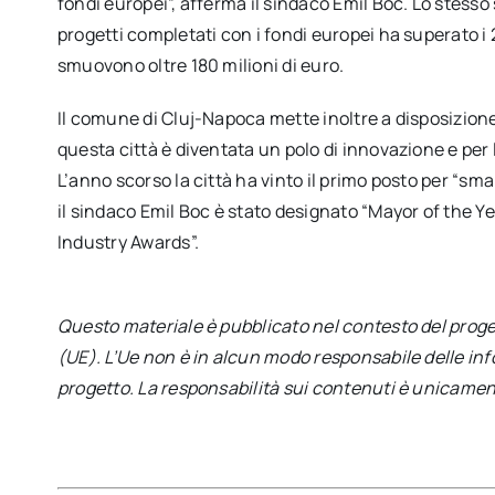
fondi europei”, afferma il sindaco Emil Boc. Lo stesso 
progetti completati con i fondi europei ha superato i
smuovono oltre 180 milioni di euro.
Il comune di Cluj-Napoca mette inoltre a disposizione d
questa città è diventata un polo di innovazione e per 
L’anno scorso la città ha vinto il primo posto per “sm
il sindaco Emil Boc è stato designato “Mayor of the Ye
Industry Awards”.
Questo materiale è pubblicato nel contesto del prog
(UE). L’Ue non è in alcun modo responsabile delle info
progetto. La responsabilità sui contenuti è unicament