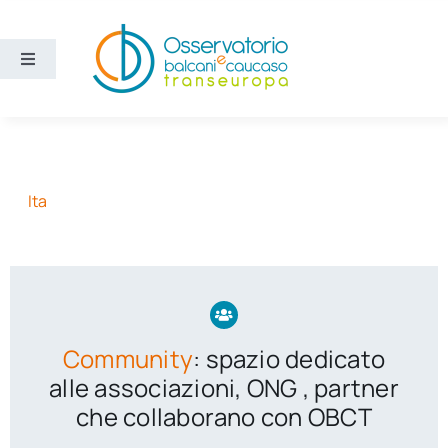
Salta
al
contenuto
Toggle
Navigation
Aree
Temi
Ita
Ricerca e divulgazione
Sezioni
Community
: spazio dedicato
Chi siamo
alle associazioni, ONG , partner
che collaborano con OBCT
Cerca