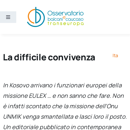
Salta
al
contenuto
Toggle
Navigation
Aree
Temi
La difficile convivenza
Ita
Ricerca e divulgazione
In Kosovo arrivano i funzionari europei della
Sezioni
missione EULEX … e non sanno che fare. Non
è infatti scontato che la missione dell’Onu
Chi siamo
UNMIK venga smantellata e lasci loro il posto.
Cerca
Un editoriale pubblicato in contemporanea