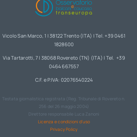
Vicolo San Marco, 1 | 38122 Trento (ITA) | Tel. +39 0461
1828600
Via Tartarotti, 7 | 38068 Rovereto (TN) (ITA) | Tel. +39
0464 667557
C.F. e P.IVA: 02076540224
Testata giornalistica registrata (Reg. Tribunale di Rovereto n.
256 del 26 maggio 2004)
Direttore responsabile Luca Zanoni
Licenza e condizioni d’uso
Privacy Policy