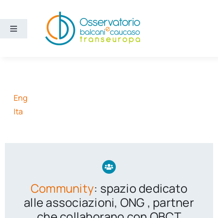
Salta
al
contenuto
Toggle
Navigation
Aree
Temi
Eng
Ita
Ricerca e divulgazione
Sezioni
Chi siamo
Community
: spazio dedicato
alle associazioni, ONG , partner
Cerca
che collaborano con OBCT