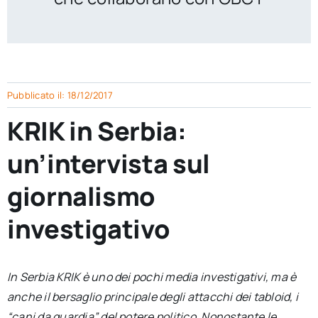
per:
Newsletter
Ita
Pubblicato il: 18/12/2017
KRIK in Serbia:
un’intervista sul
giornalismo
investigativo
In Serbia KRIK è uno dei pochi media investigativi, ma è
anche il bersaglio principale degli attacchi dei tabloid, i
“cani da guardia” del potere politico. Nonostante le