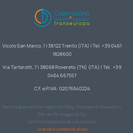
Vicolo San Marco, 1 | 38122 Trento (ITA) | Tel. +39 0461
1828600
Via Tartarotti, 7 | 38068 Rovereto (TN) (ITA) | Tel. +39
0464 667557
C.F. e P.IVA: 02076540224
Testata giornalistica registrata (Reg. Tribunale di Rovereto n.
256 del 26 maggio 2004)
Direttore responsabile Luca Zanoni
Licenza e condizioni d’uso