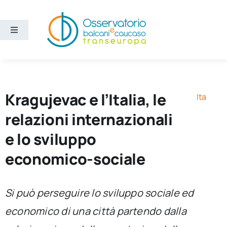
Salta
al
contenuto
Toggle
Navigation
Aree
Temi
Kragujevac e l’Italia, le
Ita
relazioni internazionali
Ricerca e divulgazione
e lo sviluppo
economico-sociale
Sezioni
Chi siamo
Si può perseguire lo sviluppo sociale ed
economico di una città partendo dalla
Cerca