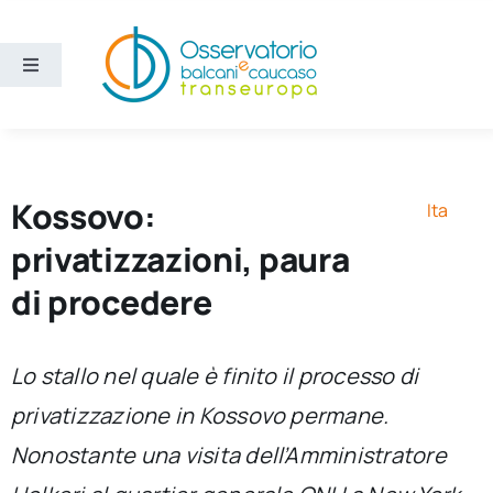
Salta
al
contenuto
Toggle
Navigation
Aree
Temi
Kossovo:
Ita
privatizzazioni, paura
Ricerca e divulgazione
di procedere
Sezioni
Lo stallo nel quale è finito il processo di
privatizzazione in Kossovo permane.
Chi siamo
Nonostante una visita dell’Amministratore
Cerca