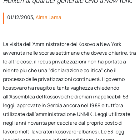
Holkeri al quartier generale ONU a New York.
per:
01/12/2003,
Alma Lama
Newsletter
Ita
La visita dell’Amministratore del Kosovo a New York
avvenuta nelle scorse settimane che doveva chiarire, tra
le altre cose, il rebus privatizzazioni non ha portato a
niente più che una "dichiarazione politica" che il
processo delle privatizzazioni continuerà. Il governo
kossovaro ha reagito a tanta vaghezza chiedendo
all’Assemblea del Kossovo che dichiari inapplicabili 53
leggi, approvate in Serbia ancora nel 1989 e tutt’ora
utilizzate dall’amministrazione UNMIK. Leggi utilizzate
negli anni novanta per cacciare dal proprio posto di
lavoro molti lavoratori kosovaro-albanesi. Le 53 leggi