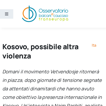
Salta
al
contenuto
Toggle
Navigation
Aree
Temi
Kosovo, possibile altra
Ita
violenza
Ricerca e divulgazione
Domani il movimento Vetvendosje ritornerà
Sezioni
in piazza, dopo giornate di tensione segnate
da attentati dinamitardi che hanno avuto
Chi siamo
come obiettivo la presenza internazionale in
Cerca
Kosovo. Un’intervista a Naim Rashiti, analista