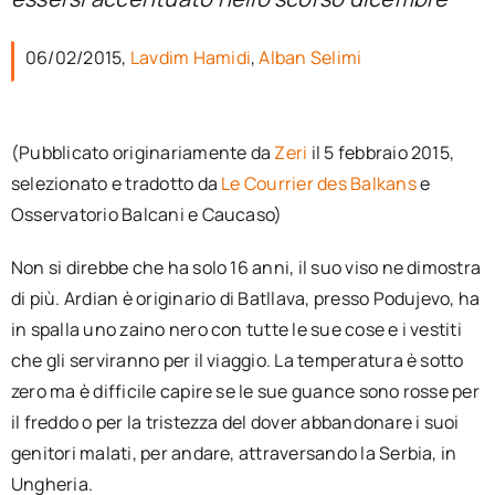
per:
06/02/2015,
Lavdim Hamidi
,
Alban Selimi
Newsletter
Ita
(Pubblicato originariamente da
Zeri
il 5 febbraio 2015,
selezionato e tradotto da
Le Courrier des Balkans
e
Osservatorio Balcani e Caucaso)
Non si direbbe che ha solo 16 anni, il suo viso ne dimostra
di più. Ardian è originario di Batllava, presso Podujevo, ha
in spalla uno zaino nero con tutte le sue cose e i vestiti
che gli serviranno per il viaggio. La temperatura è sotto
zero ma è difficile capire se le sue guance sono rosse per
il freddo o per la tristezza del dover abbandonare i suoi
genitori malati, per andare, attraversando la Serbia, in
Ungheria.