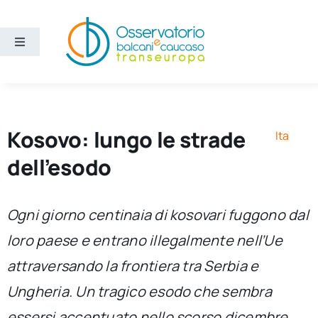
Salta
al
contenuto
Toggle
Navigation
Aree
Temi
Kosovo: lungo le strade
Ita
dell’esodo
Ricerca e divulgazione
Ogni giorno centinaia di kosovari fuggono dal
Sezioni
loro paese e entrano illegalmente nell’Ue
attraversando la frontiera tra Serbia e
Chi siamo
Ungheria. Un tragico esodo che sembra
Cerca
essersi accentuato nello scorso dicembre