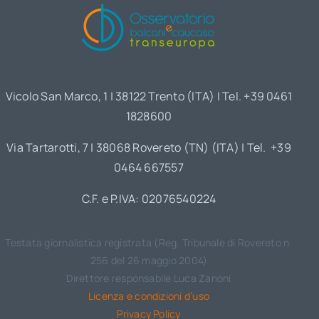
Vicolo San Marco, 1 | 38122 Trento (ITA) | Tel. +39 0461
1828600
Via Tartarotti, 7 | 38068 Rovereto (TN) (ITA) | Tel. +39
0464 667557
C.F. e P.IVA: 02076540224
Testata giornalistica registrata (Reg. Tribunale di Rovereto n.
256 del 26 maggio 2004)
Direttore responsabile Luca Zanoni
Licenza e condizioni d’uso
Privacy Policy