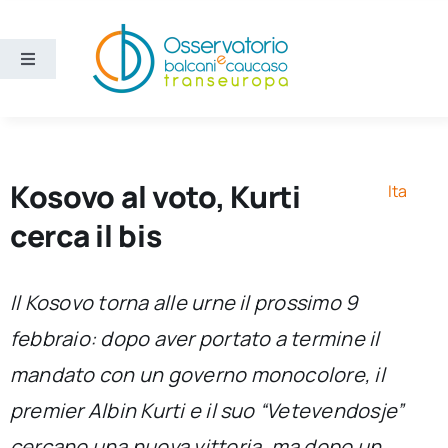
Salta
al
contenuto
Toggle
Navigation
Aree
Temi
Kosovo al voto, Kurti
Ita
cerca il bis
Ricerca e divulgazione
Il Kosovo torna alle urne il prossimo 9
Sezioni
febbraio: dopo aver portato a termine il
mandato con un governo monocolore, il
Chi siamo
premier Albin Kurti e il suo “Vetevendosje”
Cerca
cercano una nuova vittoria, ma dopo un