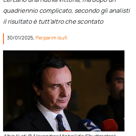
per:
quadriennio complicato, secondo gli analisti
Newsletter
il risultato è tutt’altro che scontato
30/01/2025,
Perparim Isufi
Ita
Albin Kurti © Alexandros Michailidis/Shutterstock