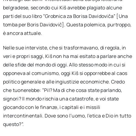
belgradese, secondo cui Kiš avrebbe plagiato alcune
parti del suo libro ”Grobnica za Borisa Davidoviča” [Una
tomba per Boris Davidovič]. Questa polemica, purtroppo,
è ancora attuale.
Nelle sue interviste, che si trasformavano, di regola, in
veri e propri saggi, Kiš non ha mai esitato a parlare anche
delle sfide del mondo di oggi. Allo stesso modo in cui si
opponeva al comunismo, oggi Kiš si opporrebbe al caos
politico generale e alle ingiustizie economiche. Credo
che tuonerebbe: ”Pil? Ma di che cosa state parlando,
signori? Il mondo rischia una catastrofe, e voi state
giocando con le finanze, i capitali e i missili
intercontinentali. Dove sono l’uomo, l’etica e Dio in tutto
questo?”.