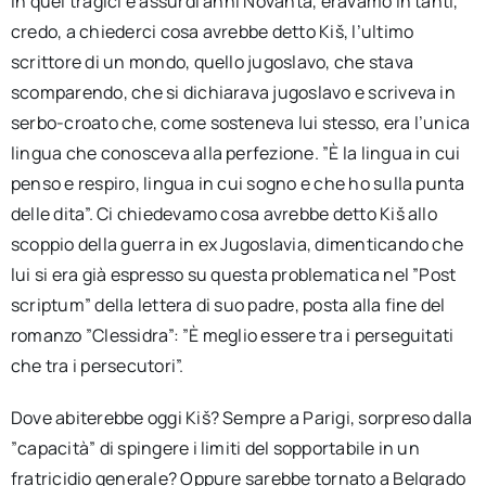
In quei tragici e assurdi anni Novanta, eravamo in tanti,
credo, a chiederci cosa avrebbe detto Kiš, l’ultimo
scrittore di un mondo, quello jugoslavo, che stava
scomparendo, che si dichiarava jugoslavo e scriveva in
serbo-croato che, come sosteneva lui stesso, era l’unica
lingua che conosceva alla perfezione. ”È la lingua in cui
penso e respiro, lingua in cui sogno e che ho sulla punta
delle dita”. Ci chiedevamo cosa avrebbe detto Kiš allo
scoppio della guerra in ex Jugoslavia, dimenticando che
lui si era già espresso su questa problematica nel ”Post
scriptum” della lettera di suo padre, posta alla fine del
romanzo ”Clessidra”: ”È meglio essere tra i perseguitati
che tra i persecutori”.
Dove abiterebbe oggi Kiš? Sempre a Parigi, sorpreso dalla
”capacità” di spingere i limiti del sopportabile in un
fratricidio generale? Oppure sarebbe tornato a Belgrado