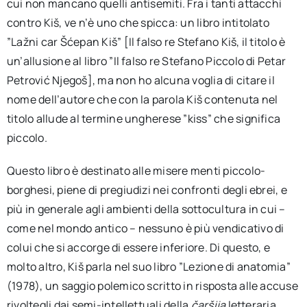
cui non mancano quelli antisemiti. Fra i tanti attacchi
contro Kiš, ve n’è uno che spicca: un libro intitolato
”Lažni car Šćepan Kiš” [Il falso re Stefano Kiš, il titolo è
un’allusione al libro ”Il falso re Stefano Piccolo di Petar
Petrović Njegoš], ma non ho alcuna voglia di citare il
nome dell’autore che con la parola Kiš contenuta nel
titolo allude al termine ungherese ”kiss” che significa
piccolo.
Questo libro è destinato alle misere menti piccolo-
borghesi, piene di pregiudizi nei confronti degli ebrei, e
più in generale agli ambienti della sottocultura in cui –
come nel mondo antico – nessuno è più vendicativo di
colui che si accorge di essere inferiore. Di questo, e
molto altro, Kiš parla nel suo libro ”Lezione di anatomia”
(1978), un saggio polemico scritto in risposta alle accuse
rivoltegli dai semi-intellettuali della
čaršija
letteraria