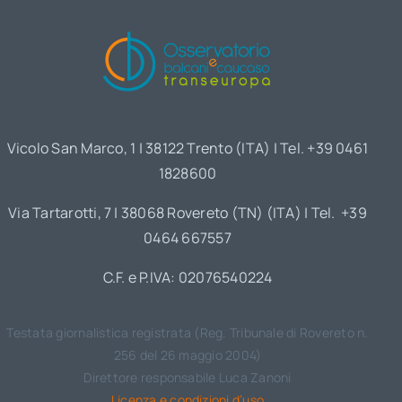
Vicolo San Marco, 1 | 38122 Trento (ITA) | Tel. +39 0461
1828600
Via Tartarotti, 7 | 38068 Rovereto (TN) (ITA) | Tel. +39
0464 667557
C.F. e P.IVA: 02076540224
Testata giornalistica registrata (Reg. Tribunale di Rovereto n.
256 del 26 maggio 2004)
Direttore responsabile Luca Zanoni
Licenza e condizioni d’uso