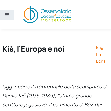
Salta
al
contenuto
Toggle
Navigation
Aree
Temi
Kiš, l’Europa e noi
Eng
Ita
Ricerca e divulgazione
Bchs
Sezioni
Oggi ricorre il trentennale della scomparsa di
Chi siamo
Danilo Kiš (1935-1989), l’ultimo grande
scrittore jugoslavo. Il commento di Božidar
Cerca