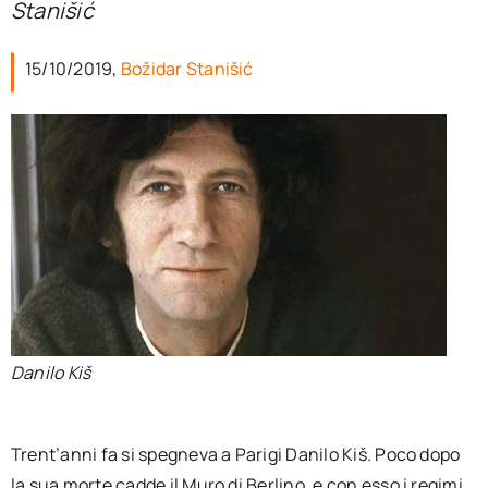
Stanišić
per:
15/10/2019,
Božidar Stanišić
Newsletter
Ita
Danilo Kiš
Trent’anni fa si spegneva a Parigi Danilo Kiš. Poco dopo
la sua morte cadde il Muro di Berlino, e con esso i regimi