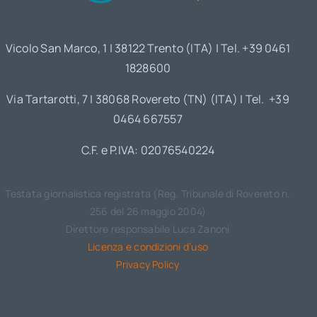
Vicolo San Marco, 1 | 38122 Trento (ITA) | Tel. +39 0461
1828600
Via Tartarotti, 7 | 38068 Rovereto (TN) (ITA) | Tel. +39
0464 667557
C.F. e P.IVA: 02076540224
Testata giornalistica registrata (Reg. Tribunale di Rovereto n.
256 del 26 maggio 2004)
Direttore responsabile Luca Zanoni
Licenza e condizioni d’uso
Privacy Policy