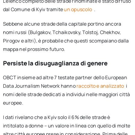
L’elenco completo delle strade rinominate è stato diffuso
dal Comune di Kyiv tramite
un opuscolo
.
Sebbene alcune strade della capitale portino ancora
nomi russi (Bulgakov, Tchaikovsky, Tolstoj, Chekhov,
Pirogov e altri), è probabile che questi scompaiano dalla
mappa nel prossimo futuro.
Persiste la disuguaglianza di genere
OBCT insieme ad altre 7 testate partner dello European
Data Journalism Network hanno
raccolto e analizzato
i
nomi delle strade dedicati a individui nelle maggiori città
europee.
I dati rivelano che a Kyiv solo il 6% delle strade è
intitolato a donne – un valore in linea con quello di molte
altre città europee prese in considerazione. Prima delle