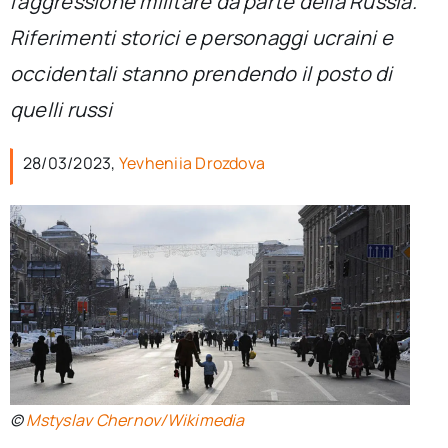
l’aggressione militare da parte della Russia.
per:
Riferimenti storici e personaggi ucraini e
Newsletter
occidentali stanno prendendo il posto di
quelli russi
Ita
28/03/2023,
Yevheniia Drozdova
©
Mstyslav Chernov/Wikimedia