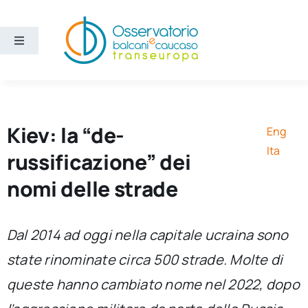
Salta
al
contenuto
Toggle
Navigation
Aree
Temi
Kiev: la “de-
Eng
Ita
russificazione” dei
Ricerca e divulgazione
nomi delle strade
Sezioni
Dal 2014 ad oggi nella capitale ucraina sono
state rinominate circa 500 strade. Molte di
Chi siamo
queste hanno cambiato nome nel 2022, dopo
Cerca