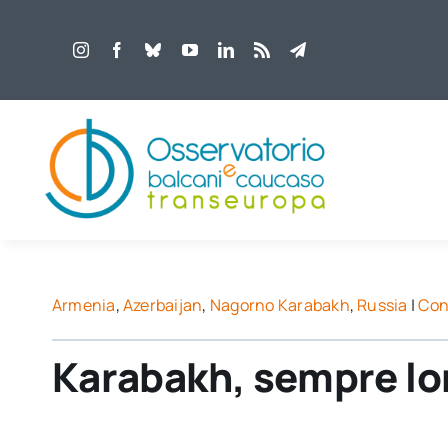
Salta
al
contenuto
Armenia
,
Azerbaijan
,
Nagorno Karabakh
,
Russia
|
Conf
Karabakh, sempre lon