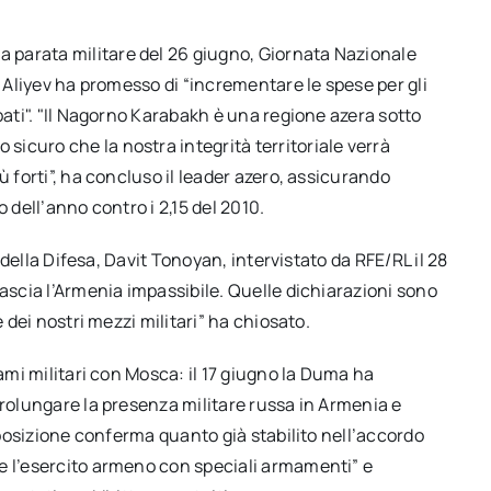
lla parata militare del 26 giugno, Giornata Nazionale
o Aliyev ha promesso di “incrementare le spese per gli
pati". "Il Nagorno Karabakh è una regione azera sotto
icuro che la nostra integrità territoriale verrà
ù forti”, ha concluso il leader azero, assicurando
so dell’anno contro i 2,15 del 2010.
o della Difesa, Davit Tonoyan, intervistato da RFE/RL il 28
lascia l’Armenia impassibile. Quelle dichiarazioni sono
e dei nostri mezzi militari” ha chiosato.
gami militari con Mosca: il 17 giugno la Duma ha
prolungare la presenza militare russa in Armenia e
isposizione conferma quanto già stabilito nell’accordo
e l’esercito armeno con speciali armamenti” e