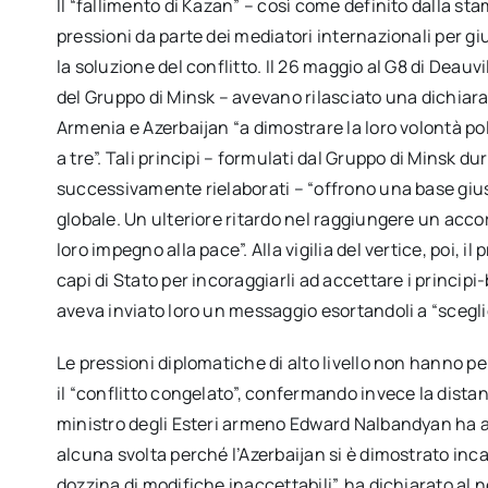
Il “fallimento di Kazan” – così come definito dalla s
pressioni da parte dei mediatori internazionali per gi
la soluzione del conflitto. Il 26 maggio al G8 di Deauvil
del Gruppo di Minsk – avevano rilasciato una dichiara
Armenia e Azerbaijan “a dimostrare la loro volontà pol
a tre”. Tali principi – formulati dal Gruppo di Minsk 
successivamente rielaborati – “offrono una base giust
globale. Un ulteriore ritardo nel raggiungere un acco
loro impegno alla pace”. Alla vigilia del vertice, poi,
capi di Stato per incoraggiarli ad accettare i princi
aveva inviato loro un messaggio esortandoli a “sceglie
Le pressioni diplomatiche di alto livello non hanno p
il “conflitto congelato”, confermando invece la distanz
ministro degli Esteri armeno Edward Nalbandyan ha ac
alcuna svolta perché l’Azerbaijan si è dimostrato in
dozzina di modifiche inaccettabili”, ha dichiarato al