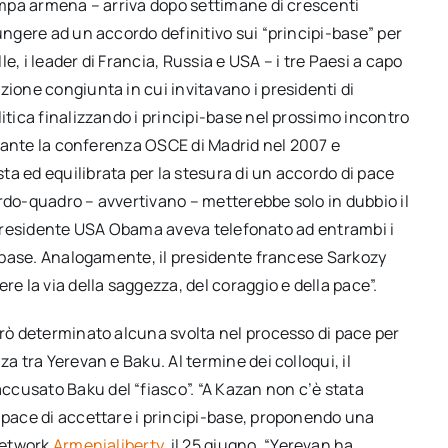
tampa armena – arriva dopo settimane di crescenti
ungere ad un accordo definitivo sui “principi-base” per
le, i leader di Francia, Russia e USA – i tre Paesi a capo
zione congiunta in cui invitavano i presidenti di
itica finalizzando i principi-base nel prossimo incontro
durante la conferenza OSCE di Madrid nel 2007 e
a ed equilibrata per la stesura di un accordo di pace
rdo-quadro – avvertivano – metterebbe solo in dubbio il
 il presidente USA Obama aveva telefonato ad entrambi i
pi-base. Analogamente, il presidente francese Sarkozy
re la via della saggezza, del coraggio e della pace”.
erò determinato alcuna svolta nel processo di pace per
a tra Yerevan e Baku. Al termine dei colloqui, il
cusato Baku del “fiasco”. “A Kazan non c’è stata
capace di accettare i principi-base, proponendo una
 network
Armenialiberty
il 25 giugno. “Yerevan ha