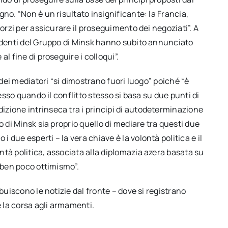
no. “Non è un risultato insignificante: la Francia,
forzi per assicurare il proseguimento dei negoziati”. A
sidenti del Gruppo di Minsk hanno subito annunciato
l fine di proseguire i colloqui”.
 dei mediatori “si dimostrano fuori luogo” poiché “è
resso quando il conflitto stesso si basa su due punti di
zione intrinseca tra i principi di autodeterminazione
o di Minsk sia proprio quello di mediare tra questi due
due esperti – la vera chiave è la volontà politica e il
tà politica, associata alla diplomazia azera basata su
a ben poco ottimismo”.
buiscono le notizie dal fronte – dove si registrano
e la corsa agli armamenti.