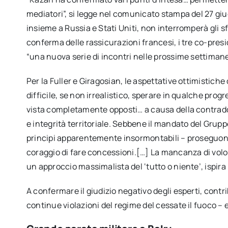
mediatori”, si legge nel comunicato stampa del 27 giug
insieme a Russia e Stati Uniti, non interromperà gli s
conferma delle rassicurazioni francesi, i tre co-pre
“una nuova serie di incontri nelle prossime settimane a
Per la Fuller e Giragosian, le aspettative ottimistiche
difficile, se non irrealistico, sperare in qualche prog
vista completamente opposti… a causa della contraddi
e integrità territoriale. Sebbene il mandato del Grupp
principi apparentemente insormontabili – proseguono i 
coraggio di fare concessioni.[…] La mancanza di volon
un approccio massimalista del ‘tutto o niente’, ispir
A confermare il giudizio negativo degli esperti, contri
continue violazioni del regime del cessate il fuoco – 