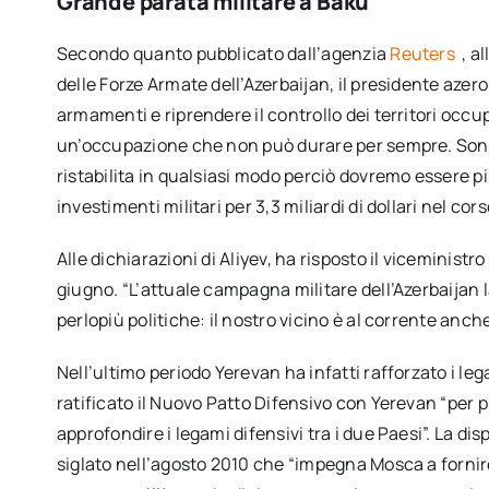
Grande parata militare a Baku
Secondo quanto pubblicato dall’agenzia
Reuters
, a
delle Forze Armate dell’Azerbaijan, il presidente azer
armamenti e riprendere il controllo dei territori occu
un’occupazione che non può durare per sempre. Sono s
ristabilita in qualsiasi modo perciò dovremo essere pi
investimenti militari per 3,3 miliardi di dollari nel cor
Alle dichiarazioni di Aliyev, ha risposto il viceministr
giugno. “L’attuale campagna militare dell’Azerbaijan 
perlopiù politiche: il nostro vicino è al corrente anch
Nell’ultimo periodo Yerevan ha infatti rafforzato i le
ratificato il Nuovo Patto Difensivo con Yerevan “per 
approfondire i legami difensivi tra i due Paesi”. La d
siglato nell’agosto 2010 che “impegna Mosca a fornir