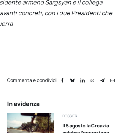
residente armeno Sargsyan e il collega
 avanti concreti, con i due Presidenti che
uerra
Commenta e condividi
In evidenza
DOSSIER
Il 5 agosto la Croazia
celebra l’operazione