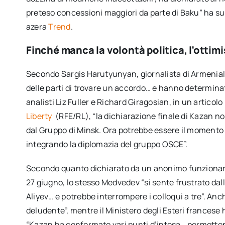
preteso concessioni maggiori da parte di Baku” ha su
azera
Trend
.
Finché manca la volontà politica, l’ottim
Secondo Sargis Harutyunyan, giornalista di Armeniali
delle parti di trovare un accordo… e hanno determinat
analisti Liz Fuller e Richard Giragosian, in un articol
Liberty
(RFE/RL), “la dichiarazione finale di Kazan no
dal Gruppo di Minsk. Ora potrebbe essere il momento 
integrando la diplomazia del gruppo OSCE”.
Secondo quanto dichiarato da un anonimo funzionari
27 giugno, lo stesso Medvedev “si sente frustrato da
Aliyev… e potrebbe interrompere i colloqui a tre”. Anc
deludente”, mentre il Ministero degli Esteri francese h
“Kazan ha confermato vari punti d’intesa… permettendo