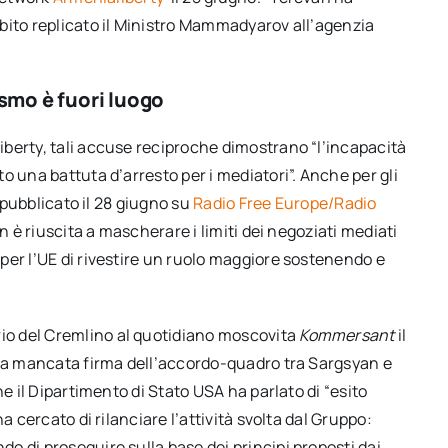
bito replicato il Ministro Mammadyarov all’agenzia
ismo è fuori luogo
berty, tali accuse reciproche dimostrano “l’incapacità
o una battuta d’arresto per i mediatori”. Anche per gli
o pubblicato il 28 giugno su
Radio Free Europe/Radio
n è riuscita a mascherare i limiti dei negoziati mediati
per l’UE di rivestire un ruolo maggiore sostenendo e
o del Cremlino al quotidiano moscovita
Kommersant
il
lla mancata firma dell’accordo-quadro tra Sargsyan e
he il Dipartimento di Stato USA ha parlato di “esito
a cercato di rilanciare l’attività svolta dal Gruppo:
 di proseguire sulla base dei principi proposti dai