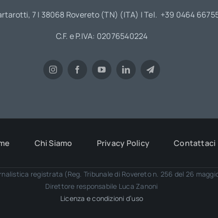
artarotti, 7 | 38068 Rovereto (TN) (ITA) | Tel. +39 0464 6675
C.F. e P.IVA: 02076540224
me
Chi Siamo
Privacy Policy
Contattaci
rnalistica registrata (Reg. Tribunale di Rovereto n. 256 del 26 magg
Direttore responsabile Luca Zanoni
Licenza e condizioni d’uso