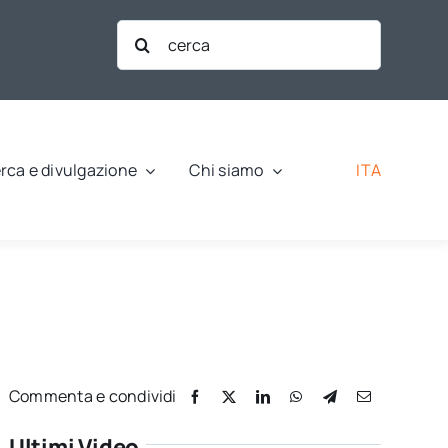
Cerca
per:
ITA
rca e divulgazione
Chi siamo
Commenta e condividi
Ultimi Video