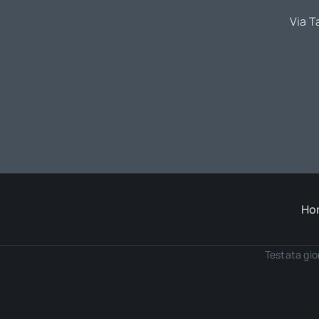
Via T
Ho
Testata gio