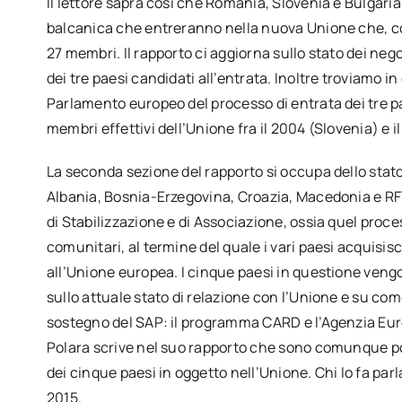
Il lettore saprà così che Romania, Slovenia e Bulgaria
balcanica che entreranno nella nuova Unione che, come
27 membri. Il rapporto ci aggiorna sullo stato dei neg
dei tre paesi candidati all’entrata. Inoltre troviamo 
Parlamento europeo del processo di entrata dei tre 
membri effettivi dell’Unione fra il 2004 (Slovenia) e 
La seconda sezione del rapporto si occupa dello stato 
Albania, Bosnia-Erzegovina, Croazia, Macedonia e RFY 
di Stabilizzazione e di Associazione, ossia quel pro
comunitari, al termine del quale i vari paesi acquisis
all’Unione europea. I cinque paesi in questione veng
sullo attuale stato di relazione con l’Unione e su com
sostegno del SAP: il programma CARD e l’Agenzia Eur
Polara scrive nel suo rapporto che sono comunque poc
dei cinque paesi in oggetto nell’Unione. Chi lo fa par
2015.