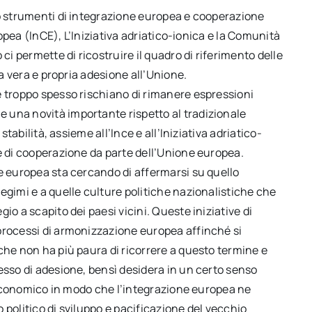
ro strumenti di integrazione europea e cooperazione
ropea (InCE), L’Iniziativa adriatico-ionica e la Comunità
ci permette di ricostruire il quadro di riferimento delle
la vera e propria adesione all’Unione.
e troppo spesso rischiano di rimanere espressioni
 una novità importante rispetto al tradizionale
stabilità, assieme all’Ince e all’Iniziativa adriatico-
e di cooperazione da parte dell’Unione europea.
e europea sta cercando di affermarsi su quello
egimi e a quelle culture politiche nazionalistiche che
io a scapito dei paesi vicini. Queste iniziative di
processi di armonizzazione europea affinché si
che non ha più paura di ricorrere a questo termine e
esso di adesione, bensì desidera in un certo senso
ed economico in modo che l’integrazione europea ne
 politico di sviluppo e pacificazione del vecchio