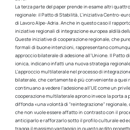
La terza parte del paper prende in esame altri quatt
regionale: il Patto di Stabilità, L’iniziativa Centro-eu
di Lavoro Alpe-Adria. Anche in questo caso il rapporto 
iniziative regionali di integrazione europea aldilà del
Queste iniziative di cooperazione regionale, che pur
formali di buone intenzioni, rappresentano comunque
approccio bilaterale di adesione all’Unione. Il Patto di 
ionica, indicano infatti una nuova strategia regional
L’approccio multilaterale nel processo di integrazion
bilaterale, che certamente è più conveniente a quei r
continuano a vedere l’adesione all’UE come un privileg
cooperazione multilaterale aprono invece la porta a 
diffonda «una volontà di "reintegrazione" regionale, 
che non vuole essere affatto in contrasto con il proc
anticiparlo e rafforzarlo sotto il profilo culturale 
tragga il massimo vantaggio in quanto ardito progetto