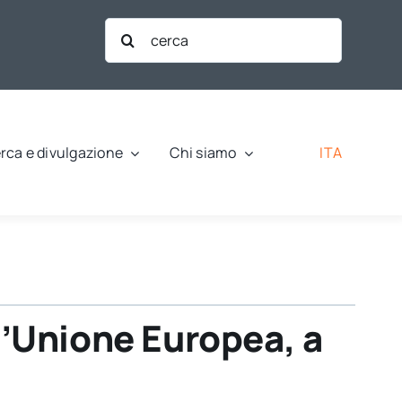
Cerca
per:
ITA
rca e divulgazione
Chi siamo
 l’Unione Europea, a