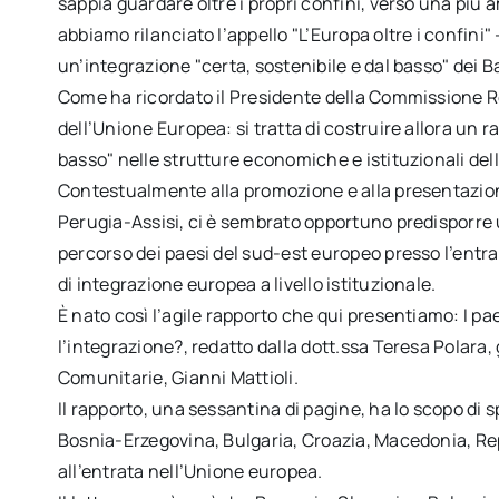
sappia guardare oltre i propri confini, verso una più
abbiamo rilanciato l’appello "L’Europa oltre i confini"
un’integrazione "certa, sostenibile e dal basso" dei 
Come ha ricordato il Presidente della Commissione Ro
dell’Unione Europea: si tratta di costruire allora un r
basso" nelle strutture economiche e istituzionali de
Contestualmente alla promozione e alla presentazione
Perugia-Assisi, ci è sembrato opportuno predisporre 
percorso dei paesi del sud-est europeo presso l’entra
di integrazione europea a livello istituzionale.
È nato così l’agile rapporto che qui presentiamo: I pa
l’integrazione?, redatto dalla dott.ssa Teresa Polara, 
Comunitarie, Gianni Mattioli.
Il rapporto, una sessantina di pagine, ha lo scopo di s
Bosnia-Erzegovina, Bulgaria, Croazia, Macedonia, Rep
all’entrata nell’Unione europea.