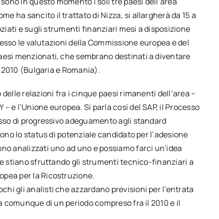
 sono in questo momento i soli tre paesi dell’area
 ha sancito il trattato di Nizza, si allargherà da 15 a
oziati e sugli strumenti finanziari mesi a disposizione
in esso le valutazioni della Commissione europea e del
paesi menzionati, che sembrano destinati a diventare
il 2010 (Bulgaria e Romania).
delle relazioni fra i cinque paesi rimanenti dell’area –
– e l’Unione europea. Si parla così del SAP, il Processo
cesso di progressivo adeguamento agli standard
cono lo status di potenziale candidato per l’adesione
ono analizzati uno ad uno e possiamo farci un’idea
e stiano sfruttando gli strumenti tecnico-finanziari a
opea per la Ricostruzione.
hi gli analisti che azzardano previsioni per l’entrata
la comunque di un periodo compreso fra il 2010 e il