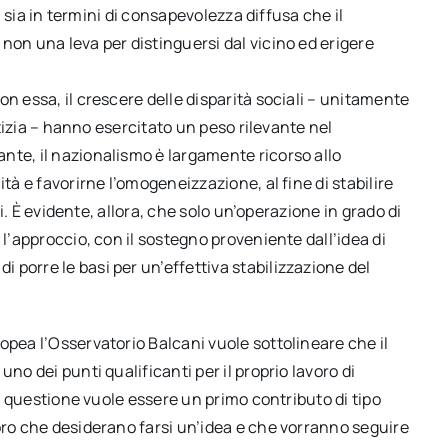
), sia in termini di consapevolezza diffusa che il
non una leva per distinguersi dal vicino ed erigere
n essa, il crescere delle disparità sociali – unitamente
ustizia – hanno esercitato un peso rilevante nel
nte, il nazionalismo è largamente ricorso allo
tà e favorirne l’omogeneizzazione, al fine di stabilire
pi. È evidente, allora, che solo un’operazione in grado di
 l’approccio, con il sostegno proveniente dall’idea di
porre le basi per un’effettiva stabilizzazione del
opea l’Osservatorio Balcani vuole sottolineare che il
no dei punti qualificanti per il proprio lavoro di
in questione vuole essere un primo contributo di tipo
oro che desiderano farsi un’idea e che vorranno seguire