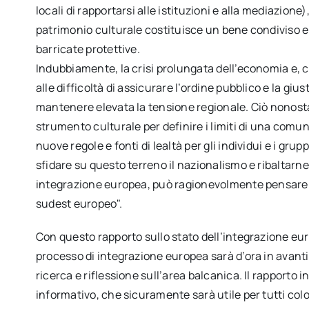
locali di rapportarsi alle istituzioni e alla mediazione
patrimonio culturale costituisce un bene condiviso e 
barricate protettive.
Indubbiamente, la crisi prolungata dell’economia e, co
alle difficoltà di assicurare l’ordine pubblico e la gi
mantenere elevata la tensione regionale. Ciò nonosta
strumento culturale per definire i limiti di una comuni
nuove regole e fonti di lealtà per gli individui e i grup
sfidare su questo terreno il nazionalismo e ribaltarne
integrazione europea, può ragionevolmente pensare di 
sudest europeo".
Con questo rapporto sullo stato dell’integrazione eur
processo di integrazione europea sarà d’ora in avanti u
ricerca e riflessione sull’area balcanica. Il rapporto 
informativo, che sicuramente sarà utile per tutti col