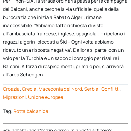
Per i “non-SIA”, la strada ordinaria passa per la campagna
dei Balcani, anche perché la via ufficiale, quella della
burocrazia che inizia a Rabat o Algeri, rimane
inaccessibile. “Abbiamo fatto richiesta di visto
all’ambasciata francese, inglese, spagnola… – ripetono i
ragazzi algerini bloccati a Šid – Ogni volta abbiamo
ricevuto una risposta negativa”. E allora si parte, con un
volo per la Turchia e un sacco di coraggio per risalire i
Balcani. A forza di respingimenti, prima o poi, si arriverà
all’area Schengen.
Croazia
,
Grecia
,
Macedonia del Nord
,
Serbia
|
Conflitti
,
Migrazioni
,
Unione europea
Tag:
Rotta balcanica
Hai notato inesattezze o errori in questo articolo?