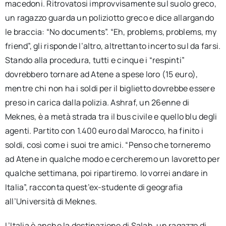
macedoni. Ritrovatosi improvvisamente sul suolo greco,
un ragazzo guarda un poliziotto greco e dice allargando
le braccia: “No documents”. “Eh, problems, problems, my
friend”, gli risponde l’altro, altrettanto incerto sul da farsi.
Stando alla procedura, tutti e cinque i “respinti”
dovrebbero tornare ad Atene a spese loro (15 euro),
mentre chi non ha i soldi per il biglietto dovrebbe essere
preso in carica dalla polizia. Ashraf, un 26enne di
Meknes, è a metà strada tra il bus civile e quello blu degli
agenti. Partito con 1.400 euro dal Marocco, ha finito i
soldi, così come i suoi tre amici. “Penso che torneremo
ad Atene in qualche modo e cercheremo un lavoretto per
qualche settimana, poi ripartiremo. Io vorrei andare in
Italia”, racconta quest’ex-studente di geografia
all’Università di Meknes.
L’Italia è anche la destinazione di Salah, un ragazzo di