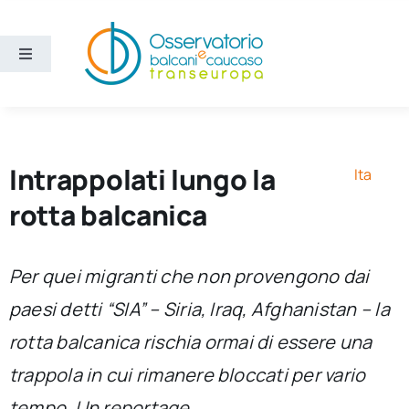
Salta
al
contenuto
Toggle
Navigation
Aree
Temi
Intrappolati lungo la
Ita
rotta balcanica
Ricerca e divulgazione
Per quei migranti che non provengono dai
Sezioni
paesi detti “SIA” – Siria, Iraq, Afghanistan – la
rotta balcanica rischia ormai di essere una
Chi siamo
trappola in cui rimanere bloccati per vario
Cerca
tempo. Un reportage