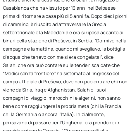
Casablanca che ha vissuto per 13 anni nel Belpaese
prima di ritornare a casa più di 5 anni fa. Dopo dieci giorni
di cammino, è riuscito ad attraversare la Grecia
settentrionale e la Macedonia e ora si riposa accanto ai
binari della stazione di Preševo, in Serbia. “Dormivo nella
campagna e la mattina, quando mi svegliavo, la bottiglia
d’acqua che tenevo con me si era congelata!”, dice
Salah, che ora può contare sulle tende riscaldate che
“Medici senza frontiere” ha sistemato all’ingresso del
campo ufficiale di Preševo, dove non può entrare chi non
viene da Siria, Iraq e Afghanistan. Salah e i suoi
compagni di viaggio, marocchini e algerini, non sanno
bene come raggiungere la propria meta (chi la Francia,
chi la Germania o ancora l’Italia). Inizialmente,
pensavano di passare per l’Ungheria, ora prendono in
considerazione la Croazia. “Ci sono controlli alla