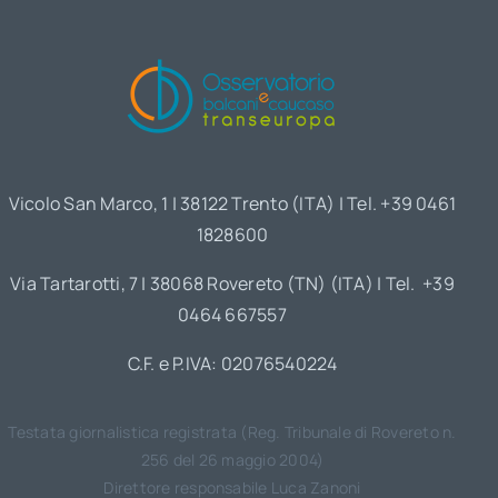
Vicolo San Marco, 1 | 38122 Trento (ITA) | Tel. +39 0461
1828600
Via Tartarotti, 7 | 38068 Rovereto (TN) (ITA) | Tel. +39
0464 667557
C.F. e P.IVA: 02076540224
Testata giornalistica registrata (Reg. Tribunale di Rovereto n.
256 del 26 maggio 2004)
Direttore responsabile Luca Zanoni