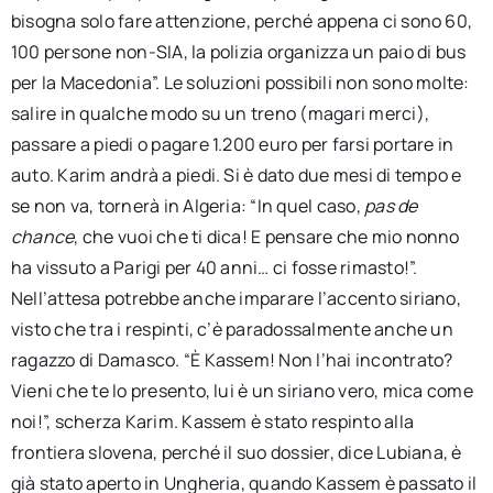
bisogna solo fare attenzione, perché appena ci sono 60,
100 persone non-SIA, la polizia organizza un paio di bus
per la Macedonia”. Le soluzioni possibili non sono molte:
salire in qualche modo su un treno (magari merci),
passare a piedi o pagare 1.200 euro per farsi portare in
auto. Karim andrà a piedi. Si è dato due mesi di tempo e
se non va, tornerà in Algeria: “In quel caso,
pas de
chance
, che vuoi che ti dica! E pensare che mio nonno
ha vissuto a Parigi per 40 anni… ci fosse rimasto!”.
Nell’attesa potrebbe anche imparare l’accento siriano,
visto che tra i respinti, c’è paradossalmente anche un
ragazzo di Damasco. “È Kassem! Non l’hai incontrato?
Vieni che te lo presento, lui è un siriano vero, mica come
noi!”, scherza Karim. Kassem è stato respinto alla
frontiera slovena, perché il suo dossier, dice Lubiana, è
già stato aperto in Ungheria, quando Kassem è passato il