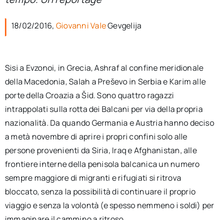
per:
18/02/2016,
Giovanni Vale
Gevgelija
Newsletter
Ita
Sisi a Evzonoi, in Grecia, Ashraf al confine meridionale
della Macedonia, Salah a Preševo in Serbia e Karim alle
porte della Croazia a Šid. Sono quattro ragazzi
intrappolati sulla rotta dei Balcani per via della propria
nazionalità. Da quando Germania e Austria hanno deciso
a metà novembre di aprire i propri confini solo alle
persone provenienti da Siria, Iraq e Afghanistan, alle
frontiere interne della penisola balcanica un numero
sempre maggiore di migranti e rifugiati si ritrova
bloccato, senza la possibilità di continuare il proprio
viaggio e senza la volontà (e spesso nemmeno i soldi) per
immaginare il cammino a ritroso.