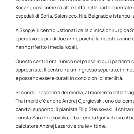
Kočani, così come da altre città nella parte orientale d
ospedali di Sofia, Salonicco, Niš, Belgrado e Istanbul a
A Skopje, il centro ustionati della clinica chirurgica
operativo da più di due anni, poiché la ricostruzione 
hanno riferito i media locali.
Questo centro era l’unico nel paese in cui i pazienti 
appropriate. Il centro ha un ingresso separato, in mod
e possano essere curati in condizioni di sterilità.
Secondo i resoconti dei media, al momento della trag
Tra i morti c’è anche Andrej Gjorgievski, uno dei com
band di supporto: il pianista Filip Stevkovski, il chitarr
corista Sara Projkovska, il batterista Igor Velkov e il
calciatore Andrej Lazarov è tra le vittime.