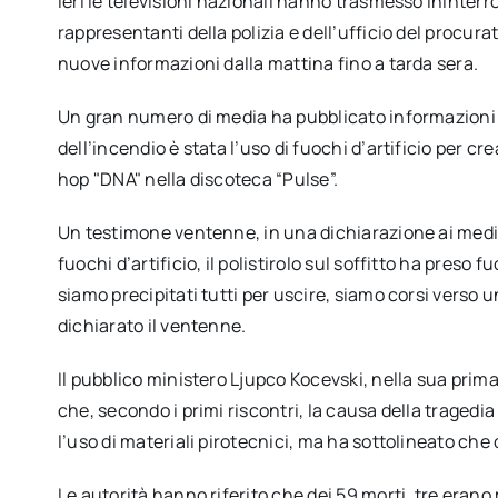
Ieri le televisioni nazionali hanno trasmesso ininterro
rappresentanti della polizia e dell’ufficio del proc
nuove informazioni dalla mattina fino a tarda sera.
Un gran numero di media ha pubblicato informazioni i
dell’incendio è stata l’uso di fuochi d’artificio per c
hop "DNA" nella discoteca “Pulse”.
Un testimone ventenne, in una dichiarazione ai media 
fuochi d’artificio, il polistirolo sul soffitto ha preso f
siamo precipitati tutti per uscire, siamo corsi verso u
dichiarato il ventenne.
Il pubblico ministero Ljupco Kocevski, nella sua prim
che, secondo i primi riscontri, la causa della tragedi
l’uso di materiali pirotecnici, ma ha sottolineato che 
Le autorità hanno riferito che dei 59 morti, tre erano