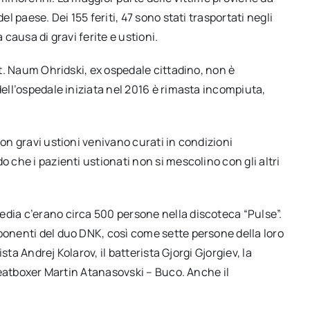
el paese. Dei 155 feriti, 47 sono stati trasportati negli
 causa di gravi ferite e ustioni.
 St. Naum Ohridski, ex ospedale cittadino, non è
dell’ospedale iniziata nel 2016 è rimasta incompiuta,
con gravi ustioni venivano curati in condizioni
o che i pazienti ustionati non si mescolino con gli altri
edia c’erano circa 500 persone nella discoteca “Pulse”.
ponenti del duo DNK, così come sette persone della loro
ista Andrej Kolarov, il batterista Gjorgi Gjorgiev, la
 beatboxer Martin Atanasovski – Buco. Anche il