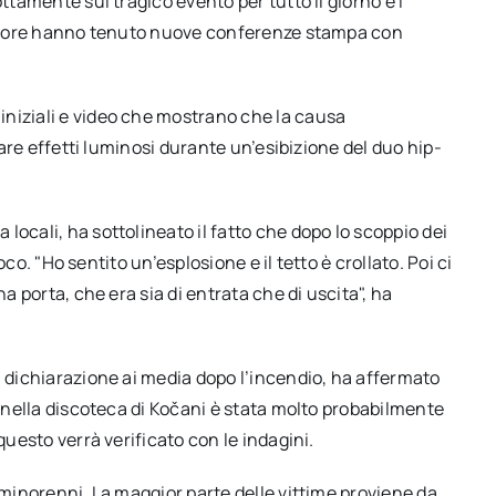
ttamente sul tragico evento per tutto il giorno e i
uratore hanno tenuto nuove conferenze stampa con
niziali e video che mostrano che la causa
reare effetti luminosi durante un’esibizione del duo hip-
locali, ha sottolineato il fatto che dopo lo scoppio dei
uoco. "Ho sentito un’esplosione e il tetto è crollato. Poi ci
na porta, che era sia di entrata che di uscita", ha
a dichiarazione ai media dopo l’incendio, ha affermato
a nella discoteca di Kočani è stata molto probabilmente
questo verrà verificato con le indagini.
 minorenni. La maggior parte delle vittime proviene da