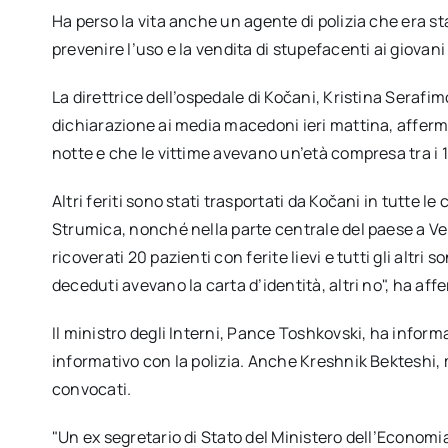
Ha perso la vita anche un agente di polizia che era sta
prevenire l’uso e la vendita di stupefacenti ai giovani
La direttrice dell’ospedale di Kočani, Kristina Serafimo
dichiarazione ai media macedoni ieri mattina, afferma
notte e che le vittime avevano un’età compresa tra i 14
Altri feriti sono stati trasportati da Kočani in tutte 
Strumica, nonché nella parte centrale del paese a Vel
ricoverati 20 pazienti con ferite lievi e tutti gli altri 
deceduti avevano la carta d’identità, altri no", ha af
Il ministro degli Interni, Pance Toshkovski, ha infor
informativo con la polizia. Anche Kreshnik Bekteshi, 
convocati.
"Un ex segretario di Stato del Ministero dell’Economia