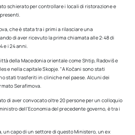
to schierato per controllare i locali di ristorazione e
 presenti.
va, che è stata tra i primi a rilasciare una
ndo di aver ricevuto la prima chiamata alle 2:48 di
 e i 24 anni.
le città della Macedonia orientale come Shtip, Radoviš e
es e nella capitale Skopje. "A Kočani sono stati
sono stati trasferiti in cliniche nel paese. Alcuni dei
fermato Serafimova.
mato di aver convocato oltre 20 persone per un colloquio
ministro dell’Economia del precedente governo, è tra i
, un capo di un settore di questo Ministero, un ex