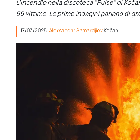
L’incendio nella discoteca "Pulse" di Koč
59 vittime. Le prime indagini parlano di gra
17/03/2025,
Aleksandar Samardjiev
Kočani