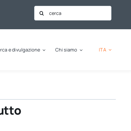
Cerca
per:
ITA
rca e divulgazione
Chi siamo
utto