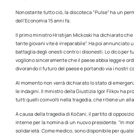
Nonostante tutto ciò, la discoteca “Pulse” ha un pe
dell’Economia 15 anni fa.
Il primo ministro Hristijan Mickoski ha dichiarato che “è
tante giovani vite è irreparabile”. Ha poi annunciato u
battaglia degli onesti contro i disonesti. Lo dico per
vogliono sinceramente che il paese abbia legge e ord
divorando il futuro del paese e portando via i nostri c
Al momento non verrà dichiarato lo stato di emergenz
le indagini. Il ministro della Giustizia Igor Filkov ha
tutti quelli coinvolti nella tragedia, che ritiene un a
A causa della tragedia di Kočani, il partito di opposiz
interne per la nomina di un nuovo presidente. "In mo
solidarietà. Come medico, sono disponibile per qualsias