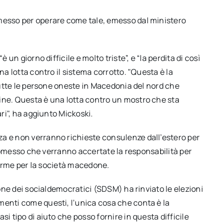
rmesso per operare come tale, emesso dal ministero
 un giorno difficile e molto triste”, e “la perdita di così
na lotta contro il sistema corrotto. "Questa è la
 tutte le persone oneste in Macedonia del nord che
ine. Questa è una lotta contro un mostro che sta
ari", ha aggiunto Mickoski.
a e non verranno richieste consulenze dall’estero per
 promesso che verranno accertate la responsabilità per
llarme per la società macedone.
ione dei socialdemocratici (SDSM) ha rinviato le elezioni
menti come questi, l’unica cosa che conta è la
i tipo di aiuto che posso fornire in questa difficile