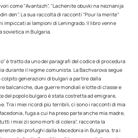
olavori come "Avantazh", "Lachenite obuvki na neznanija
din den". La sua raccolta di racconti "Pour la merite"
i impiccati ai lampioni di Leningrado. Il libro venne
a sovietica in Bulgaria.
ato" è tratto da uno dei paragrafi del codice di procedura
lgaria durante il regime comunista. La Bachvarova segue
colpito generazioni di bulgari a partire dalla
e balcaniche, due guerre mondiali e lotte di classe e
te del popolo bulgaro è stata costretta ad emigrare,
. Tra i miei ricordi più terribili, ci sono i racconti di mia
in Macedonia, fuga a cui ha preso parte anche mia madre,
utti i miei zii sono morti di colera", racconta la
ferenze dei profughi dalla Macedonia in Bulgaria, tra i