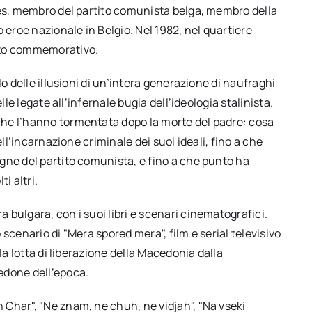
les, membro del partito comunista belga, membro della
 eroe nazionale in Belgio. Nel 1982, nel quartiere
sto commemorativo.
o delle illusioni di un’intera generazione di naufraghi
lle legate all’infernale bugia dell’ideologia stalinista.
he l’hanno tormentata dopo la morte del padre: cosa
ell’incarnazione criminale dei suoi ideali, fino a che
gne del partito comunista, e fino a che punto ha
i altri.
bulgara, con i suoi libri e scenari cinematografici.
o scenario di "Mera spored mera", film e serial televisivo
la lotta di liberazione della Macedonia dalla
edone dell’epoca.
Char", "Ne znam, ne chuh, ne vidjah", "Na vseki