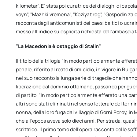
kilometar". E’ stata poi curatrice dei dialoghi di cap
voyn", "Mazhki vremena", "Koziyat rog", "Gospodin za e
racconta degli anticomunisti dei paesi baltici o ucrain
messo all’indice su esplicita richiesta dell’ambasciat
"La Macedonia è ostaggio di Stalin"
Il titolo della trilogia "In modo particolarmente effer
penale, riferito al reato di omicidio, in vigore in Bu
nel suo racconto la lunga serie di tragedie che hanno 
liberazione dal dominio ottomano, passando per guerr
di partito. "In modo particolarmente efferato una par
altri sono stati eliminati nel senso letterale del termine
nonna, della loro fuga dal villaggio di Gorni Poroy, 
che all’epoca aveva solo dieci anni. Per strada, quasi t
scrittrice. Il primo tomo dell’opera racconta delle sof