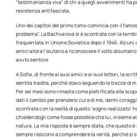
"testimonianza viva" di chi a quegli avvenimenti ha pre
resistenza antifascista.
Uno dei capitoli del primo tomo comincia con il famos
problema". La Bachvarova si è scontrata con la terribil
frequentata in Unione Sovietica dopo il 1946. Alcuni d
amici allora l’aiutano a riconoscere il volto disumano
avuto sentore.
A Sofia, di fronte ai suoi amici e ai suoi lettori, la sc
sentita tradita, perché stavo seguendo le tracce di m
Per sei mesi sono rimasta come pietrificata alla scopert
dati il cambio per prendersi cura di me, darmi coragg
scontrata con la realtà di questo ‘sogno realizzato’ 
chiedendogli come fosse possibile che lui, insieme a
natura. La mia risposta è sempre stata, che questo è s
sempre riescono a comprendere la verità, perché si s