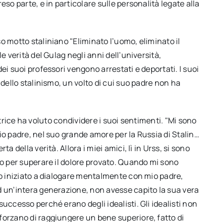
so parte, e in particolare sulle personalità legate alla
o motto staliniano "Eliminato l’uomo, eliminato il
e verità del Gulag negli anni dell’università,
ei suoi professori vengono arrestati e deportati. I suoi
 dello stalinismo, un volto di cui suo padre non ha
rittrice ha voluto condividere i suoi sentimenti. "Mi sono
io padre, nel suo grande amore per la Russia di Stalin…
a della verità. Allora i miei amici, lì in Urss, si sono
io per superare il dolore provato. Quando mi sono
ho iniziato a dialogare mentalmente con mio padre,
d un’intera generazione, non avesse capito la sua vera
uccesso perché erano degli idealisti. Gli idealisti non
forzano di raggiungere un bene superiore, fatto di