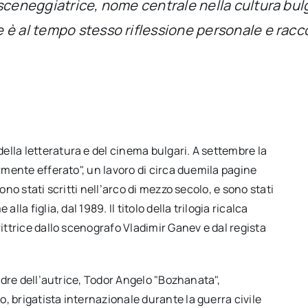
sceneggiatrice, nome centrale nella cultura bulg
 è al tempo stesso riflessione personale e racc
lla letteratura e del cinema bulgari. A settembre la
armente efferato", un lavoro di circa duemila pagine
ono stati scritti nell’arco di mezzo secolo, e sono stati
la figlia, dal 1989. Il titolo della trilogia ricalca
rittrice dallo scenografo Vladimir Ganev e dal regista
padre dell’autrice, Todor Angelo "Bozhanata",
, brigatista internazionale durante la guerra civile