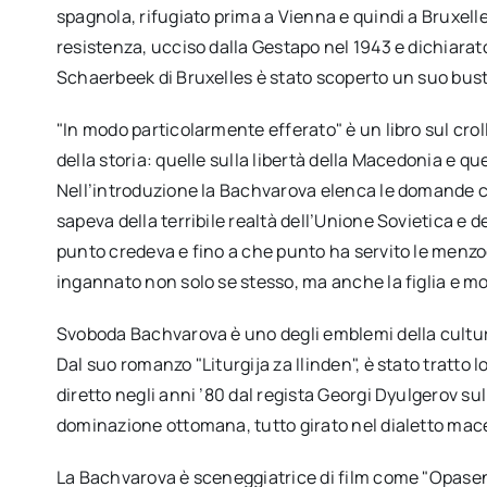
spagnola, rifugiato prima a Vienna e quindi a Bruxel
resistenza, ucciso dalla Gestapo nel 1943 e dichiarato
Schaerbeek di Bruxelles è stato scoperto un suo bu
"In modo particolarmente efferato" è un libro sul croll
della storia: quelle sulla libertà della Macedonia e que
Nell’introduzione la Bachvarova elenca le domande c
sapeva della terribile realtà dell’Unione Sovietica e d
punto credeva e fino a che punto ha servito le menzo
ingannato non solo se stesso, ma anche la figlia e molt
Svoboda Bachvarova è uno degli emblemi della cultura 
Dal suo romanzo "Liturgija za Ilinden", è stato tratto l
diretto negli anni ’80 dal regista Georgi Dyulgerov sul
dominazione ottomana, tutto girato nel dialetto mac
La Bachvarova è sceneggiatrice di film come "Opasen 