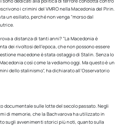
i sono dedicati alla politica di terrore condotta contro
i descrivono i crimini del VMRO nella Macedonia del Pirin.
venta un esiliato, perché non venga "morso dal
autrice.
ova a distanza di tanti anni? "La Macedonia è
ta dei rivoltosi dell’epoca, che non possono essere
uestione macedone è stata ostaggio di Stalin. Senza lo
i Macedonia così come la vediamo oggi. Ma questo è un
mini dello stalinismo", ha dichiarato all’Osservatorio
to documentale sulle lotte del secolo passato. Negli
lumi di memorie, che la Bachvarova ha utilizzato in
nto sugli avvenimenti storici più noti, quanto sulla