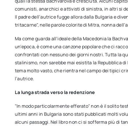
quali la stessa Bachvarova è cresciuta. Alcuni capitol
comunisti, anarchici e attivisti di sinistra, in altri s
Il padre dell’autrice fugge allora dalla Bulgaria e di
tritacarne", nelle parole colorite di Mitra, nonna dell’
Ma come guarda all’ideale della Macedonia la Bachvar
un’epoca, è come una canzone popolare che ci raccon
confrontati con nessuno dei giorni nostri. Tutta la q
stalinismo, non sarebbe mai esistita la Repubblica d
tema molto vasto, che rientra nel campo dei tipici cri
l’autrice.
La lunga strada verso la redenzione
"In modo particolarmente efferato" non è il solito tes
ultimi anni in Bulgaria sono stati pubblicati molti vo
alcuni passaggi. Nel libro non ci si sofferma più di ta