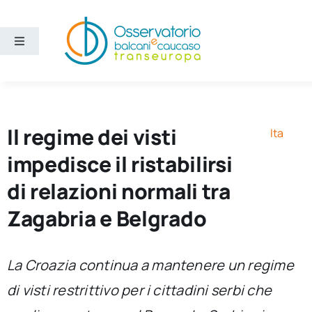
Salta
al
contenuto
Toggle
Navigation
Aree
Temi
Il regime dei visti
Ita
impedisce il ristabilirsi
Ricerca e divulgazione
di relazioni normali tra
Zagabria e Belgrado
Sezioni
Chi siamo
La Croazia continua a mantenere un regime
di visti restrittivo per i cittadini serbi che
Cerca