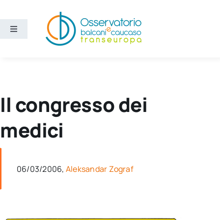
Salta
al
contenuto
Toggle
Navigation
Aree
Temi
Il congresso dei
Ricerca e divulgazione
medici
Sezioni
06/03/2006,
Aleksandar Zograf
Chi siamo
Cerca