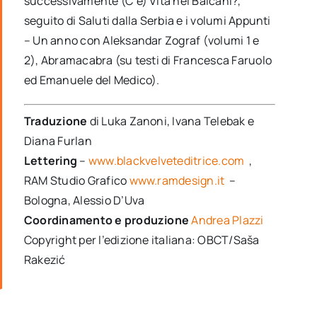
successivamente (C’è) Vita nei Balcani?,
seguito di Saluti dalla Serbia e i volumi Appunti
– Un anno con Aleksandar Zograf (volumi 1 e
2), Abramacabra (su testi di Francesca Faruolo
ed Emanuele del Medico).
Traduzione
di Luka Zanoni, Ivana Telebak e
Diana Furlan
Lettering
–
www.blackvelveteditrice.com
,
RAM Studio Grafico
www.ramdesign.it
–
Bologna, Alessio D’Uva
Coordinamento e produzione
Andrea Plazzi
Copyright per l’edizione italiana: OBCT/Saša
Rakezić