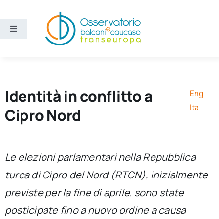
Salta
al
contenuto
Toggle
Navigation
Aree
Temi
Identità in conflitto a
Eng
Ita
Cipro Nord
Ricerca e divulgazione
Sezioni
Le elezioni parlamentari nella Repubblica
turca di Cipro del Nord (RTCN), inizialmente
Chi siamo
previste per la fine di aprile, sono state
posticipate fino a nuovo ordine a causa
Cerca