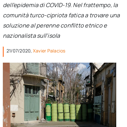
per:
dell’epidemia di COVID-19. Nel frattempo, la
comunità turco-cipriota fatica a trovare una
Newsletter
soluzione al perenne conflitto etnico e
nazionalista sull’isola
Ita
21/07/2020,
Xavier Palacios