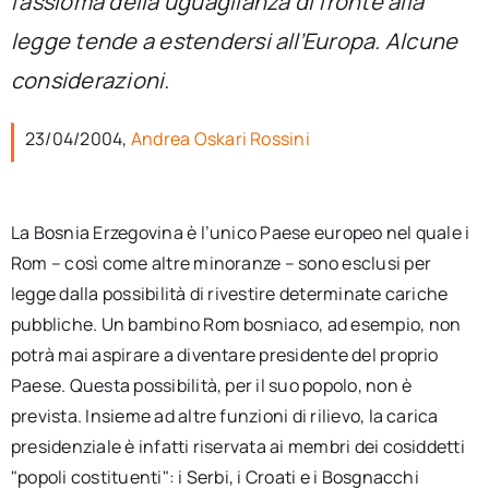
l’assioma della uguaglianza di fronte alla
per:
legge tende a estendersi all’Europa. Alcune
Newsletter
considerazioni.
23/04/2004,
Andrea Oskari Rossini
Ita
La Bosnia Erzegovina è l’unico Paese europeo nel quale i
Rom – così come altre minoranze – sono esclusi per
legge dalla possibilità di rivestire determinate cariche
pubbliche. Un bambino Rom bosniaco, ad esempio, non
potrà mai aspirare a diventare presidente del proprio
Paese. Questa possibilità, per il suo popolo, non è
prevista. Insieme ad altre funzioni di rilievo, la carica
presidenziale è infatti riservata ai membri dei cosiddetti
"popoli costituenti": i Serbi, i Croati e i Bosgnacchi