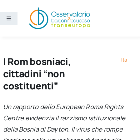
Salta
al
contenuto
Toggle
Navigation
Aree
Temi
I Rom bosniaci,
Ita
cittadini “non
Ricerca e divulgazione
costituenti”
Sezioni
Un rapporto dello European Roma Rights
Centre evidenzia il razzismo istituzionale
Chi siamo
della Bosnia di Dayton. Il virus che rompe
Cerca