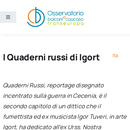
Salta
al
contenuto
Toggle
Navigation
Aree
Temi
I Quaderni russi di Igort
Ita
Ricerca e divulgazione
Quaderni Russi
, reportage disegnato
Sezioni
incentrato sulla guerra in Cecenia, è il
secondo capitolo di un dittico che il
Chi siamo
fumettista ed ex musicista Igor Tuveri, in arte
Cerca
Igort, ha dedicato all’ex Urss. Nostra