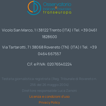
Vicolo San Marco, 1 | 38122 Trento (ITA) | Tel. +39 0461
1828600
Via Tartarotti, 7 | 38068 Rovereto (TN) (ITA) | Tel. +39
0464 667557
C.F. e P.IVA: 02076540224
Testata giornalistica registrata (Reg. Tribunale di Rovereto n.
256 del 26 maggio 2004)
Direttore responsabile Luca Zanoni
Licenza e condizioni d’uso
Privacy Policy