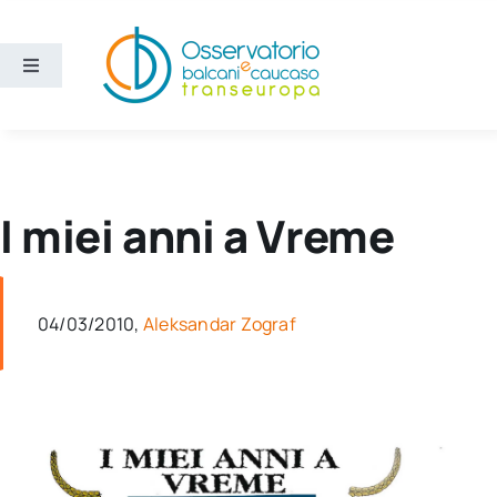
Salta
al
contenuto
Toggle
Navigation
Aree
Temi
I miei anni a Vreme
Ricerca e divulgazione
04/03/2010,
Aleksandar Zograf
Sezioni
Chi siamo
Cerca