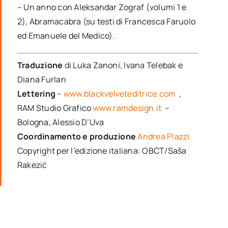
– Un anno con Aleksandar Zograf (volumi 1 e
2), Abramacabra (su testi di Francesca Faruolo
ed Emanuele del Medico).
Traduzione
di Luka Zanoni, Ivana Telebak e
Diana Furlan
Lettering
–
www.blackvelveteditrice.com
,
RAM Studio Grafico
www.ramdesign.it
–
Bologna, Alessio D’Uva
Coordinamento e produzione
Andrea Plazzi
Copyright per l’edizione italiana: OBCT/Saša
Rakezić