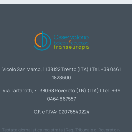
Vicolo San Marco, 1 | 38122 Trento (ITA) | Tel. +39 0461
1828600
Via Tartarotti, 7 | 38068 Rovereto (TN) (ITA) | Tel. +39
0464 667557
C.F. e P.IVA: 02076540224
Testata giornalistica registrata (Reg. Tribunale di Rovereto n.