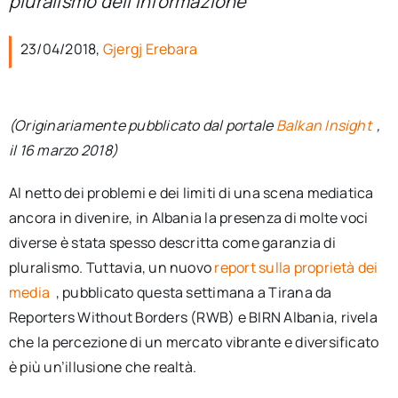
pluralismo dell’informazione
per:
23/04/2018,
Gjergj Erebara
Newsletter
Ita
(Originariamente pubblicato dal portale
Balkan Insight
,
il 16 marzo 2018)
Al netto dei problemi e dei limiti di una scena mediatica
ancora in divenire, in Albania la presenza di molte voci
diverse è stata spesso descritta come garanzia di
pluralismo. Tuttavia, un nuovo
report sulla proprietà dei
media
, pubblicato questa settimana a Tirana da
Reporters Without Borders (RWB) e BIRN Albania, rivela
che la percezione di un mercato vibrante e diversificato
è più un’illusione che realtà.