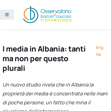
Salta
al
contenuto
Toggle
Navigation
Aree
Temi
I media in Albania: tanti
Eng
Ita
ma non per questo
Ricerca e divulgazione
plurali
Sezioni
Un nuovo studio rivela che in Albania la
proprietà dei media è concentrata nelle mani
Chi siamo
di poche persone, un fatto che mina il
Cerca