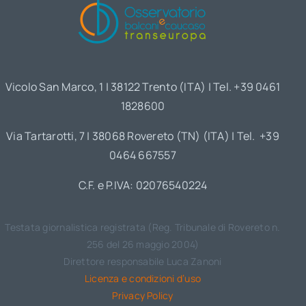
Vicolo San Marco, 1 | 38122 Trento (ITA) | Tel. +39 0461
1828600
Via Tartarotti, 7 | 38068 Rovereto (TN) (ITA) | Tel. +39
0464 667557
C.F. e P.IVA: 02076540224
Testata giornalistica registrata (Reg. Tribunale di Rovereto n.
256 del 26 maggio 2004)
Direttore responsabile Luca Zanoni
Licenza e condizioni d’uso
Privacy Policy