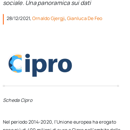
sociale. Una panoramica sui dati
per:
28/12/2021,
Ornaldo Gjergji
,
Gianluca De Feo
Newsletter
Ita
Scheda Cipro
Nel periodo 2014-2020, l’Unione europea ha erogato