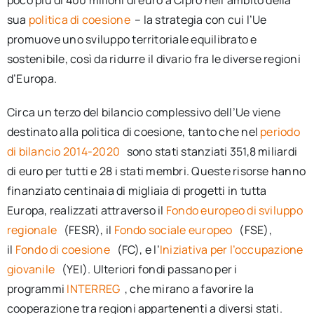
poco più di 400 milioni di euro a Cipro nell’ambito della
sua
politica di coesione
– la strategia con cui l’Ue
promuove uno sviluppo territoriale equilibrato e
sostenibile, così da ridurre il divario fra le diverse regioni
d’Europa.
Circa un terzo del bilancio complessivo dell’Ue viene
destinato alla politica di coesione, tanto che nel
periodo
di bilancio 2014-2020
sono stati stanziati 351,8 miliardi
di euro per tutti e 28 i stati membri. Queste risorse hanno
finanziato centinaia di migliaia di progetti in tutta
Europa, realizzati attraverso il
Fondo europeo di sviluppo
regionale
(FESR), il
Fondo sociale europeo
(FSE),
il
Fondo di coesione
(FC), e l’
Iniziativa per l’occupazione
giovanile
(YEI). Ulteriori fondi passano per i
programmi
INTERREG
, che mirano a favorire la
cooperazione tra regioni appartenenti a diversi stati.