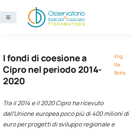
Salta
al
contenuto
Toggle
Navigation
Aree
Temi
I fondi di coesione a
Eng
Ita
Cipro nel periodo 2014-
Ricerca e divulgazione
Bchs
2020
Sezioni
Tra il 2014 e il 2020 Cipro ha ricevuto
Chi siamo
dall’Unione europea poco più di 400 milioni di
euro per progetti di sviluppo regionale e
Cerca