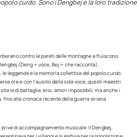
olo curdo. Sono i Dengbej e la loro tradizione è
verberano contro le pareti delle montagne e fluiscono
i Dengbej (Deng = voce, Bej = che racconta),
, le leggende e la memoria collettiva del popolo curdo.
e ore e con l’ausilio della sola voce, questi maestri
orie di battaglie, eroi, amori impossibili, ma anche i
ta, fino alla cronaca recente della guerra siriana.
e, prive di accompagnamento musicale. Il Dengbej,
eregrinava per i villaggi e si esibiva per la popolazione