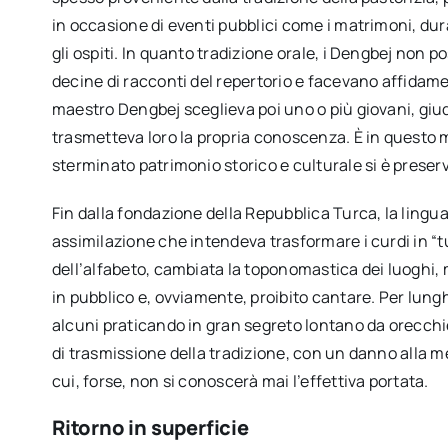
in occasione di eventi pubblici come i matrimoni, dura
gli ospiti. In quanto tradizione orale, i Dengbej non 
decine di racconti del repertorio e facevano affida
maestro Dengbej sceglieva poi uno o più giovani, giudi
trasmetteva loro la propria conoscenza. È in quest
sterminato patrimonio storico e culturale si è preserv
Fin dalla fondazione della Repubblica Turca, la lingua
assimilazione che intendeva trasformare i curdi in “t
dell’alfabeto, cambiata la toponomastica dei luoghi, m
in pubblico e, ovviamente, proibito cantare. Per lun
alcuni praticando in gran segreto lontano da orecchie
di trasmissione della tradizione, con un danno alla me
cui, forse, non si conoscerà mai l’effettiva portata.
Ritorno in superficie