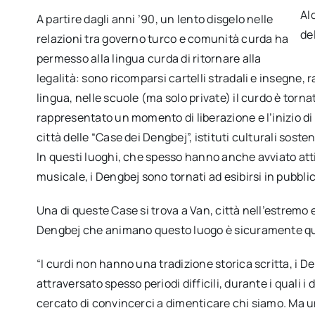
Al
A partire dagli anni ’90, un lento disgelo nelle
de
relazioni tra governo turco e comunità curda ha
permesso alla lingua curda di ritornare alla
legalità: sono ricomparsi cartelli stradali e insegne,
lingua, nelle scuole (ma solo private) il curdo è torna
rappresentato un momento di liberazione e l’inizio di
città delle “Case dei Dengbej”, istituti culturali soste
In questi luoghi, che spesso hanno anche avviato atti
musicale, i Dengbej sono tornati ad esibirsi in pubblic
Una di queste Case si trova a Van, città nell’estremo e
Dengbej che animano questo luogo è sicuramente que
“I curdi non hanno una tradizione storica scritta, i De
attraversato spesso periodi difficili, durante i quali 
cercato di convincerci a dimenticare chi siamo. Ma u