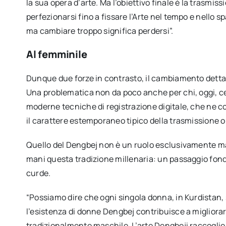
la sua opera d’arte. Ma l’obiettivo finale è la trasmis
perfezionarsi fino a fissare l’Arte nel tempo e nello 
ma cambiare troppo significa perdersi”.
Al femminile
Dunque due forze in contrasto, il cambiamento dettato
Una problematica non da poco anche per chi, oggi, ce
moderne tecniche di registrazione digitale, che ne 
il carattere estemporaneo tipico della trasmissione 
Quello del Dengbej non è un ruolo esclusivamente ma
mani questa tradizione millenaria: un passaggio fo
curde.
“Possiamo dire che ogni singola donna, in Kurdistan,
l’esistenza di donne Dengbej contribuisce a migliorare
tradizionalmente maschile. L’arte Dengbeji raccoglie 