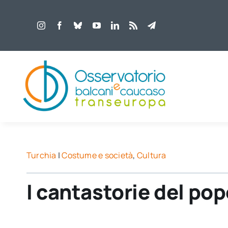
Salta
al
contenuto
Turchia
|
Costume e società
,
Cultura
I cantastorie del po