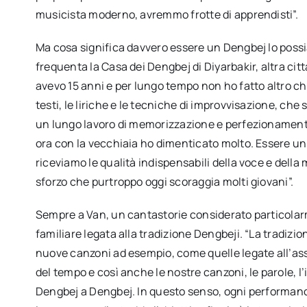
musicista moderno, avremmo frotte di apprendisti”.
Ma cosa significa davvero essere un Dengbej lo poss
frequenta la Casa dei Dengbej di Diyarbakir, altra ci
avevo 15 anni e per lungo tempo non ho fatto altro c
testi, le liriche e le tecniche di improvvisazione, che
un lungo lavoro di memorizzazione e perfezionamento.
ora con la vecchiaia ho dimenticato molto. Essere un
riceviamo le qualità indispensabili della voce e dell
sforzo che purtroppo oggi scoraggia molti giovani”.
Sempre a Van, un cantastorie considerato particolar
familiare legata alla tradizione Dengbeji. “La tradiz
nuove canzoni ad esempio, come quelle legate all’asse
del tempo e così anche le nostre canzoni, le parole, l
Dengbej a Dengbej. In questo senso, ogni performance 