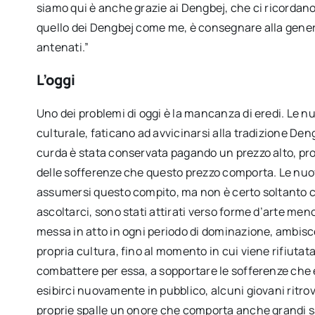
siamo qui è anche grazie ai Dengbej, che ci ricordano l
quello dei Dengbej come me, è consegnare alla gener
antenati.”
L’oggi
Uno dei problemi di oggi è la mancanza di eredi. Le
culturale, faticano ad avvicinarsi alla tradizione Deng
curda è stata conservata pagando un prezzo alto, pros
delle sofferenze che questo prezzo comporta. Le nu
assumersi questo compito, ma non è certo soltanto co
ascoltarci, sono stati attirati verso forme d’arte men
messa in atto in ogni periodo di dominazione, ambisce 
propria cultura, fino al momento in cui viene rifiutata
combattere per essa, a sopportare le sofferenze che e
esibirci nuovamente in pubblico, alcuni giovani ritro
proprie spalle un onore che comporta anche grandi s