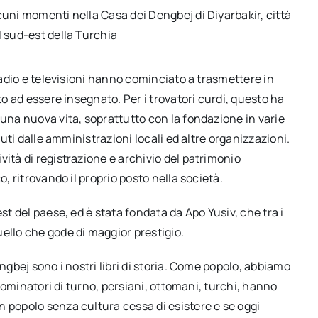
cuni momenti nella Casa dei Dengbej di Diyarbakir, città
l sud-est della Turchia
 radio e televisioni hanno cominciato a trasmettere in
to ad essere insegnato. Per i trovatori curdi, questo ha
 una nuova vita, soprattutto con la fondazione in varie
nuti dalle amministrazioni locali ed altre organizzazioni.
vità di registrazione e archivio del patrimonio
o, ritrovando il proprio posto nella società.
st del paese, ed è stata fondata da Apo Yusiv, che tra i
llo che gode di maggior prestigio.
ngbej sono i nostri libri di storia. Come popolo, abbiamo
i dominatori di turno, persiani, ottomani, turchi, hanno
n popolo senza cultura cessa di esistere e se oggi