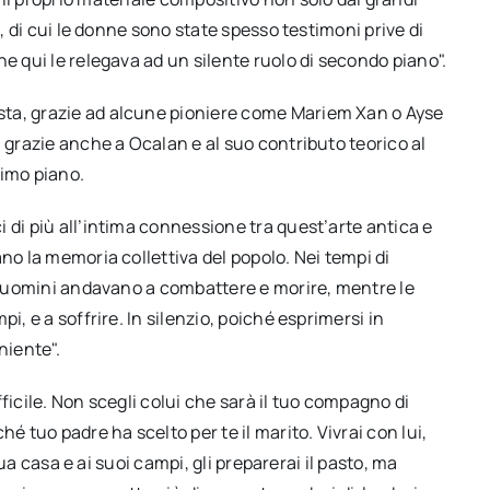
à, di cui le donne sono state spesso testimoni prive di
e qui le relegava ad un silente ruolo di secondo piano".
sta, grazie ad alcune pioniere come Mariem Xan o Ayse
, grazie anche a Ocalan e al suo contributo teorico al
rimo piano.
 di più all’intima connessione tra quest’arte antica e
no la memoria collettiva del popolo. Nei tempi di
li uomini andavano a combattere e morire, mentre le
i, e a soffrire. In silenzio, poiché esprimersi in
niente".
ficile. Non scegli colui che sarà il tuo compagno di
é tuo padre ha scelto per te il marito. Vivrai con lui,
 sua casa e ai suoi campi, gli preparerai il pasto, ma