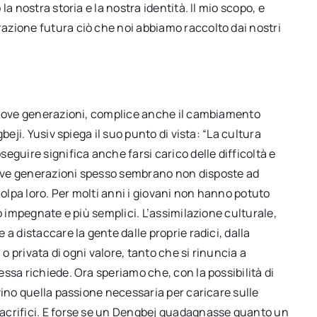
a nostra storia e la nostra identità. Il mio scopo, e
azione futura ciò che noi abbiamo raccolto dai nostri
 nuove generazioni, complice anche il cambiamento
beji. Yusiv spiega il suo punto di vista: “La cultura
eguire significa anche farsi carico delle difficoltà e
ove generazioni spesso sembrano non disposte ad
lpa loro. Per molti anni i giovani non hanno potuto
o impegnate e più semplici. L’assimilazione culturale,
a distaccare la gente dalle proprie radici, dalla
 o privata di ogni valore, tanto che si rinuncia a
ssa richiede. Ora speriamo che, con la possibilità di
vino quella passione necessaria per caricare sulle
acrifici. E forse se un Dengbej guadagnasse quanto un