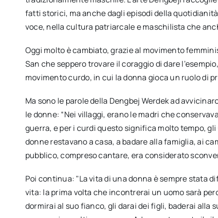
fatti storici, ma anche dagli episodi della quotidianit
voce, nella cultura patriarcale e maschilista che anch
Oggi molto è cambiato, grazie al movimento femmini
San che seppero trovare il coraggio di dare l’esempio
movimento curdo, in cui la donna gioca un ruolo di p
Ma sono le parole della Dengbej Werdek ad avvicinarci
le donne: “Nei villaggi, erano le madri che conservava
guerra, e per i curdi questo significa molto tempo, g
donne restavano a casa, a badare alla famiglia, ai camp
pubblico, compreso cantare, era considerato sconve
Poi continua: "La vita di una donna è sempre stata dif
vita: la prima volta che incontrerai un uomo sarà perch
dormirai al suo fianco, gli darai dei figli, baderai alla