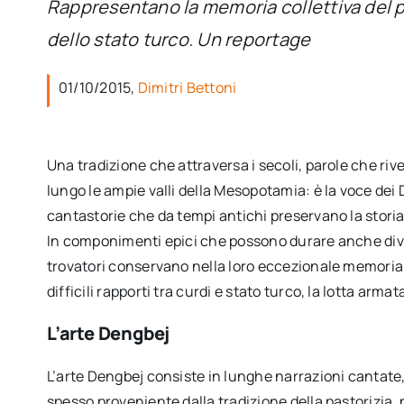
Rappresentano la memoria collettiva del pop
dello stato turco. Un reportage
01/10/2015,
Dimitri Bettoni
Una tradizione che attraversa i secoli, parole che ri
lungo le ampie valli della Mesopotamia: è la voce de
cantastorie che da tempi antichi preservano la storia
In componimenti epici che possono durare anche divers
trovatori conservano nella loro eccezionale memoria st
difficili rapporti tra curdi e stato turco, la lotta arma
L’arte Dengbej
L’arte Dengbej consiste in lunghe narrazioni cantat
spesso proveniente dalla tradizione della pastorizia, p