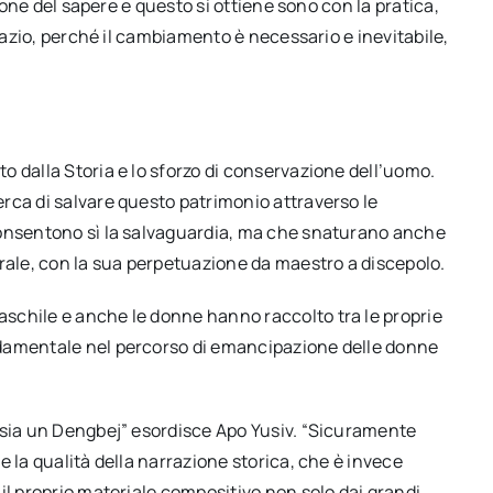
sione del sapere e questo si ottiene sono con la pratica,
spazio, perché il cambiamento è necessario e inevitabile,
 dalla Storia e lo sforzo di conservazione dell’uomo.
rca di salvare questo patrimonio attraverso le
consentono sì la salvaguardia, ma che snaturano anche
orale, con la sua perpetuazione da maestro a discepolo.
schile e anche le donne hanno raccolto tra le proprie
ndamentale nel percorso di emancipazione delle donne
 sia un Dengbej” esordisce Apo Yusiv. “Sicuramente
 la qualità della narrazione storica, che è invece
il proprio materiale compositivo non solo dai grandi