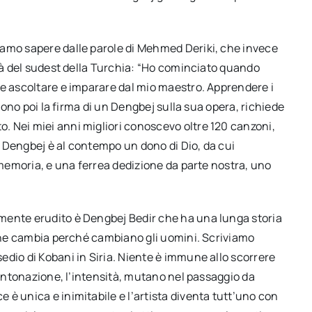
iamo sapere dalle parole di Mehmed Deriki, che invece
ttà del sudest della Turchia: “Ho cominciato quando
he ascoltare e imparare dal mio maestro. Apprendere i
 sono poi la firma di un Dengbej sulla sua opera, richiede
 Nei miei anni migliori conoscevo oltre 120 canzoni,
 Dengbej è al contempo un dono di Dio, da cui
a memoria, e una ferrea dedizione da parte nostra, uno
mente erudito è Dengbej Bedir che ha una lunga storia
ione cambia perché cambiano gli uomini. Scriviamo
dio di Kobani in Siria. Niente è immune allo scorrere
’intonazione, l’intensità, mutano nel passaggio da
è unica e inimitabile e l’artista diventa tutt’uno con