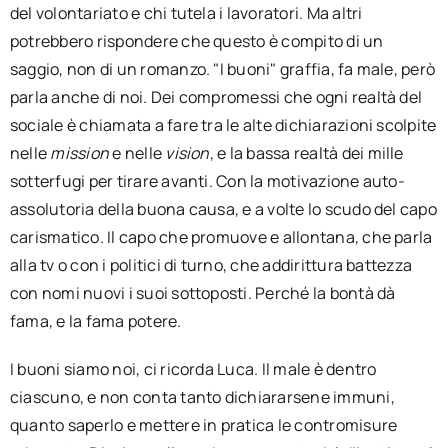
del volontariato e chi tutela i lavoratori. Ma altri
potrebbero rispondere che questo è compito di un
saggio, non di un romanzo. "I buoni" graffia, fa male, però
parla anche di noi. Dei compromessi che ogni realtà del
sociale è chiamata a fare tra le alte dichiarazioni scolpite
nelle
mission
e nelle
vision
, e la bassa realtà dei mille
sotterfugi per tirare avanti. Con la motivazione auto-
assolutoria della buona causa, e a volte lo scudo del capo
carismatico. Il capo che promuove e allontana, che parla
alla tv o con i politici di turno, che addirittura battezza
con nomi nuovi i suoi sottoposti. Perché la bontà dà
fama, e la fama potere.
I buoni siamo noi, ci ricorda Luca. Il male è dentro
ciascuno, e non conta tanto dichiararsene immuni,
quanto saperlo e mettere in pratica le contromisure