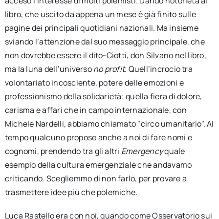
acceso l’interesse di molti polemisti. Dando notorietà al
libro, che uscito da appena un mese è già finito sulle
pagine dei principali quotidiani nazionali. Ma insieme
sviando l’attenzione dal suo messaggio principale, che
non dovrebbe essere il dito-Ciotti, don Silvano nel libro,
ma la luna dell’universo
no profit
. Quell’incrocio tra
volontariato incosciente, potere delle emozioni e
professionismo della solidarietà; quella fiera di dolore,
carisma e affari che in campo internazionale, con
Michele Nardelli, abbiamo chiamato "circo umanitario". Al
tempo qualcuno propose anche a noi di fare nomi e
cognomi, prendendo tra gli altri
Emergency
quale
esempio della cultura emergenziale che andavamo
criticando. Scegliemmo di non farlo, per provare a
trasmettere idee più che polemiche.
Luca Rastello era con noi, quando come Osservatorio sui