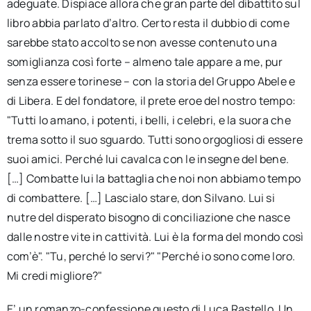
adeguate. Dispiace allora che gran parte del dibattito sul
libro abbia parlato d’altro. Certo resta il dubbio di come
sarebbe stato accolto se non avesse contenuto una
somiglianza così forte – almeno tale appare a me, pur
senza essere torinese – con la storia del Gruppo Abele e
di Libera. E del fondatore, il prete eroe del nostro tempo:
"Tutti lo amano, i potenti, i belli, i celebri, e la suora che
trema sotto il suo sguardo. Tutti sono orgogliosi di essere
suoi amici. Perché lui cavalca con le insegne del bene.
[…] Combatte lui la battaglia che noi non abbiamo tempo
di combattere. […] Lascialo stare, don Silvano. Lui si
nutre del disperato bisogno di conciliazione che nasce
dalle nostre vite in cattività. Lui è la forma del mondo così
com’è". "Tu, perché lo servi?" "Perché io sono come loro.
Mi credi migliore?"
E’ un romanzo-confessione questo di Luca Rastello. Un