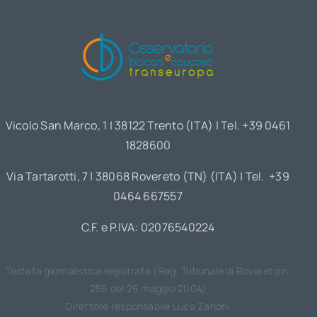
Vicolo San Marco, 1 | 38122 Trento (ITA) | Tel. +39 0461
1828600
Via Tartarotti, 7 | 38068 Rovereto (TN) (ITA) | Tel. +39
0464 667557
C.F. e P.IVA: 02076540224
Testata giornalistica registrata (Reg. Tribunale di Rovereto n.
256 del 26 maggio 2004)
Direttore responsabile Luca Zanoni