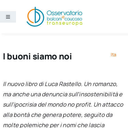
Salta
al
contenuto
Toggle
Navigation
Aree
Temi
I buoni siamo noi
Ita
Ricerca e divulgazione
Il nuovo libro di Luca Rastello. Un romanzo,
Sezioni
ma anche una denuncia sull’insostenibilità e
sull’ipocrisia del mondo no profit. Un attacco
Chi siamo
alla bontà che genera potere, seguito da
Cerca
molte polemiche per i nomi che lascia