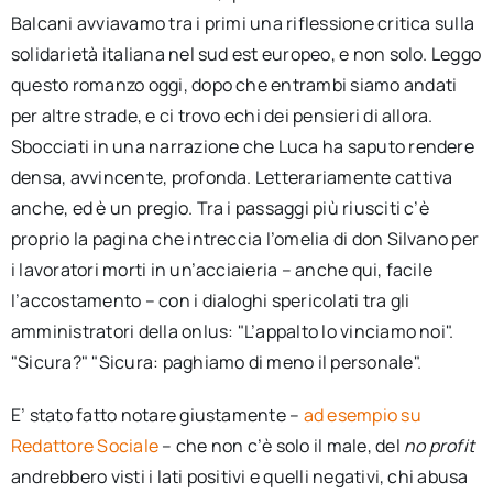
Balcani avviavamo tra i primi una riflessione critica sulla
solidarietà italiana nel sud est europeo, e non solo. Leggo
questo romanzo oggi, dopo che entrambi siamo andati
per altre strade, e ci trovo echi dei pensieri di allora.
Sbocciati in una narrazione che Luca ha saputo rendere
densa, avvincente, profonda. Letterariamente cattiva
anche, ed è un pregio. Tra i passaggi più riusciti c’è
proprio la pagina che intreccia l’omelia di don Silvano per
i lavoratori morti in un’acciaieria – anche qui, facile
l’accostamento – con i dialoghi spericolati tra gli
amministratori della onlus: "L’appalto lo vinciamo noi".
"Sicura?" "Sicura: paghiamo di meno il personale".
E’ stato fatto notare giustamente –
ad esempio su
Redattore Sociale
– che non c’è solo il male, del
no profit
andrebbero visti i lati positivi e quelli negativi, chi abusa