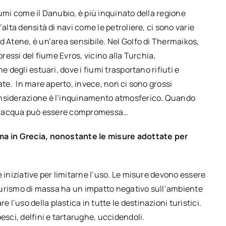
 fiumi come il Danubio, è più inquinato della regione
alta densità di navi come le petroliere, ci sono varie
d Atene, è un’area sensibile. Nel Golfo di Thermaikos,
pressi del fiume Evros, vicino alla Turchia,
e degli estuari, dove i fiumi trasportano rifiuti e
ate. In mare aperto, invece, non ci sono grossi
onsiderazione è l’inquinamento atmosferico. Quando
dell’acqua può essere compromessa…
ema in Grecia, nonostante le misure adottate per
 iniziative per limitarne l’uso. Le misure devono essere
l turismo di massa ha un impatto negativo sull’ambiente
’uso della plastica in tutte le destinazioni turistici.
esci, delfini e tartarughe, uccidendoli.