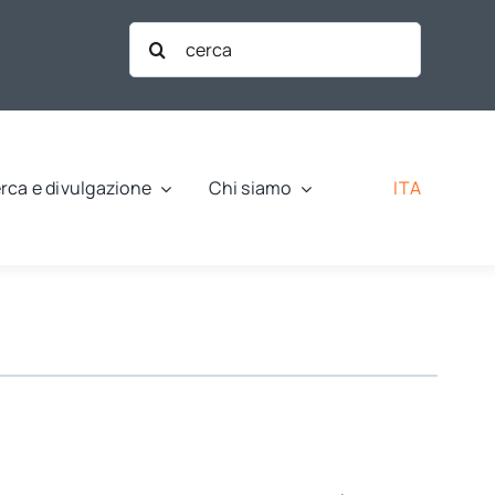
Cerca
per:
ITA
rca e divulgazione
Chi siamo