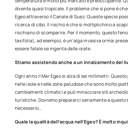
temperatura è molto più marcato e preoccupante. Que
diventa quasi tropicale. Il problema che si pone è ch
Egeo attraverso il Canale di Suez. Queste specie pos
ricerca di cibo. Il rischio è che si moltiplichino a sc
rischiano di scomparire. Per il momento, questo fen
taxifolia), ad esempio, è un’alga invasiva ormai pre
essere fatale se ingerita dalle orate.
Stiamo assistendo anche a un innalzamento del liv
Ogni anno il Mar Egeo si alza di sei millimetri. Ques
nelle isole e nelle zone paludose che sono molto pia
cambiamenti climatici e può minacciare siti archeologi
turistiche. Dovremo prepararci seriamente a questo n
necessario…
Quale la qualità dell’acqua nell’Egeo? È molto inqu