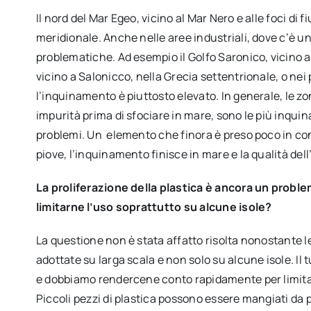
Il nord del Mar Egeo, vicino al Mar Nero e alle foci di
meridionale. Anche nelle aree industriali, dove c’è un’
problematiche. Ad esempio il Golfo Saronico, vicino a
vicino a Salonicco, nella Grecia settentrionale, o nei 
l’inquinamento è piuttosto elevato. In generale, le zon
impurità prima di sfociare in mare, sono le più inquin
problemi. Un elemento che finora è preso poco in c
piove, l’inquinamento finisce in mare e la qualità 
La proliferazione della plastica è ancora un probl
limitarne l’uso soprattutto su alcune isole?
La questione non è stata affatto risolta nonostante le
adottate su larga scala e non solo su alcune isole. I
e dobbiamo rendercene conto rapidamente per limitare l
Piccoli pezzi di plastica possono essere mangiati da p