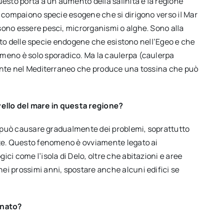
sto porta a un aumento della salinità e la regione
e compaiono specie esogene che si dirigono verso il Mar
sono essere pesci, microrganismi o alghe. Sono alla
apito delle specie endogene che esistono nell’Egeo e che
omeno è solo sporadico. Ma la caulerpa (caulerpa
sente nel Mediterraneo che produce una tossina che può
ello del mare in questa regione?
to può causare gradualmente dei problemi, soprattutto
tte. Questo fenomeno è ovviamente legato ai
ci come l’isola di Delo, oltre che abitazioni e aree
ei prossimi anni, spostare anche alcuni edifici se
inato?