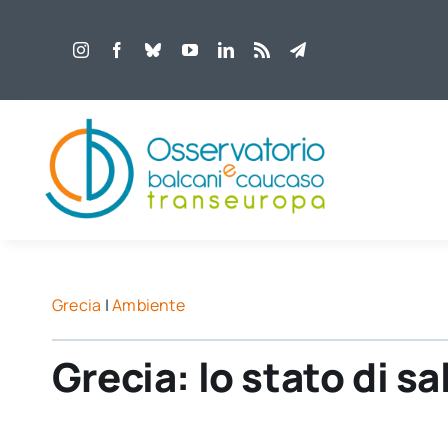
Salta
al
contenuto
Grecia
|
Ambiente
Grecia: lo stato di s