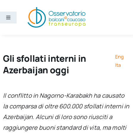
Salta
al
contenuto
Toggle
Navigation
Aree
Temi
Gli sfollati interni in
Eng
Ita
Azerbaijan oggi
Ricerca e divulgazione
Sezioni
Il conflitto in Nagorno-Karabakh ha causato
la comparsa di oltre 600.000 sfollati interni in
Chi siamo
Azerbaijan. Alcuni di loro sono riusciti a
raggiungere buoni standard di vita, ma molti
Cerca