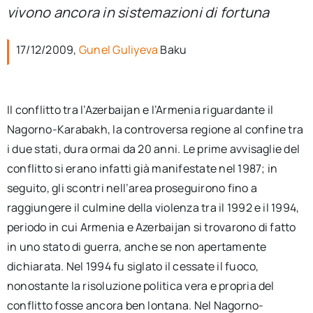
per:
vivono ancora in sistemazioni di fortuna
Newsletter
17/12/2009,
Gunel Guliyeva
Baku
Ita
Il conflitto tra l’Azerbaijan e l’Armenia riguardante il
Nagorno-Karabakh, la controversa regione al confine tra
i due stati, dura ormai da 20 anni. Le prime avvisaglie del
conflitto si erano infatti già manifestate nel 1987; in
seguito, gli scontri nell’area proseguirono fino a
raggiungere il culmine della violenza tra il 1992 e il 1994,
periodo in cui Armenia e Azerbaijan si trovarono di fatto
in uno stato di guerra, anche se non apertamente
dichiarata. Nel 1994 fu siglato il cessate il fuoco,
nonostante la risoluzione politica vera e propria del
conflitto fosse ancora ben lontana. Nel Nagorno-