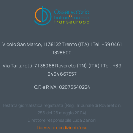
Vicolo San Marco, 1 | 38122 Trento (ITA) | Tel. +39 0461
1828600
Via Tartarotti, 7 | 38068 Rovereto (TN) (ITA) | Tel. +39
0464 667557
C.F. e P.IVA: 02076540224
Testata giornalistica registrata (Reg. Tribunale di Rovereto n.
256 del 26 maggio 2004)
Direttore responsabile Luca Zanoni
Licenza e condizioni d’uso